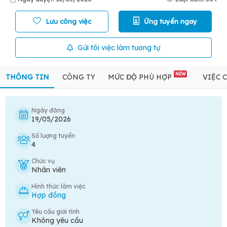
Lưu công việc
Ứng tuyển ngay
Gửi tôi việc làm tương tự
NEW
THÔNG TIN
CÔNG TY
MỨC ĐỘ PHÙ HỢP
VIỆC 
Ngày đăng
19/05/2026
Số lượng tuyển
4
Chức vụ
Nhân viên
Hình thức làm việc
Hợp đồng
Yêu cầu giới tính
Không yêu cầu