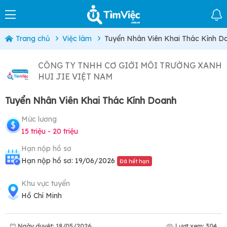
Trang chủ
Việc làm
Tuyển Nhân Viên Khai Thác Kính D
CÔNG TY TNHH CƠ GIỚI MÔI TRƯỜNG XANH
HUI JIE VIỆT NAM
Tuyển Nhân Viên Khai Thác Kính Doanh
Mức lương
15 triệu - 20 triệu
Hạn nộp hồ sơ
Hạn nộp hồ sơ: 19/06/2026
Đã hết hạn
Khu vực tuyển
Hồ Chí Minh
Ngày duyệt: 18/05/2026
Lượt xem: 304