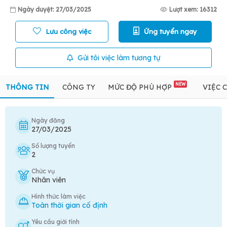
Ngày duyệt: 27/03/2025
Lượt xem: 16312
Lưu công việc
Ứng tuyển ngay
Gửi tôi việc làm tương tự
NEW
THÔNG TIN
CÔNG TY
MỨC ĐỘ PHÙ HỢP
VIỆC 
Ngày đăng
27/03/2025
Số lượng tuyển
2
Chức vụ
Nhân viên
Hình thức làm việc
Toàn thời gian cố định
Yêu cầu giới tính