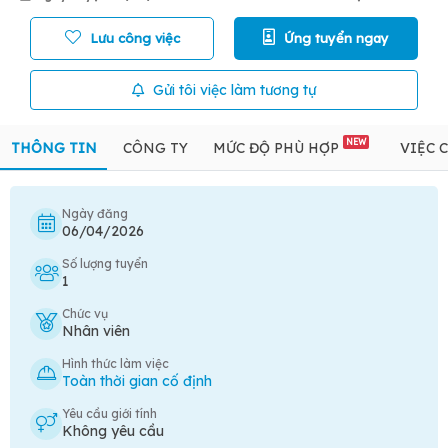
Lưu công việc
Ứng tuyển ngay
Gửi tôi việc làm tương tự
NEW
THÔNG TIN
CÔNG TY
MỨC ĐỘ PHÙ HỢP
VIỆC 
Ngày đăng
06/04/2026
Số lượng tuyển
1
Chức vụ
Nhân viên
Hình thức làm việc
Toàn thời gian cố định
Yêu cầu giới tính
Không yêu cầu