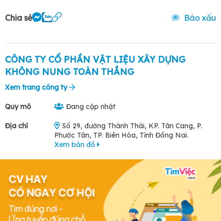
Chia sẻ
Báo xấu
CÔNG TY CỔ PHẦN VẬT LIỆU XÂY DỰNG
KHÔNG NUNG TOÀN THẮNG
Xem trang công ty
Quy mô
Đang cập nhật
Địa chỉ
Số 29, đường Thành Thái, KP. Tân Cang, P.
Phước Tân, TP. Biên Hòa, Tỉnh Đồng Nai.
Xem bản đồ