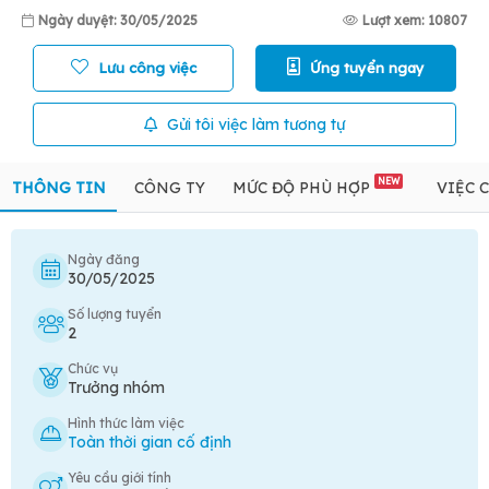
Ngày duyệt: 30/05/2025
Lượt xem: 10807
Lưu công việc
Ứng tuyển ngay
Gửi tôi việc làm tương tự
NEW
THÔNG TIN
CÔNG TY
MỨC ĐỘ PHÙ HỢP
VIỆC 
Ngày đăng
30/05/2025
Số lượng tuyển
2
Chức vụ
Trưởng nhóm
Hình thức làm việc
Toàn thời gian cố định
Yêu cầu giới tính