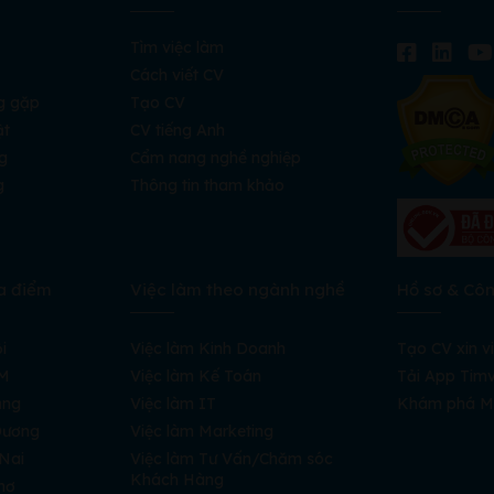
Tìm việc làm
Cách viết CV
g gặp
Tạo CV
ật
CV tiếng Anh
g
Cẩm nang nghề nghiệp
g
Thông tin tham khảo
a điểm
Việc làm theo ngành nghề
Hồ sơ & Cô
i
Việc làm Kinh Doanh
Tạo CV xin v
CM
Việc làm Kế Toán
Tải App Timv
ẵng
Việc làm IT
Khám phá M
 Dương
Việc làm Marketing
 Nai
Việc làm Tư Vấn/Chăm sóc
Khách Hàng
hơ