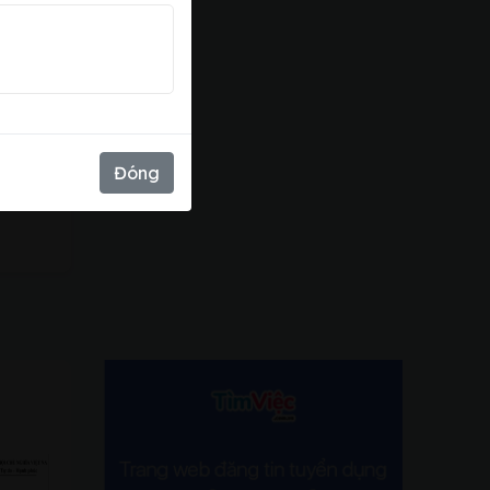
xấu
Đóng