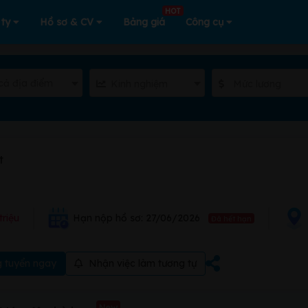
HOT
 ty
Hồ sơ & CV
Bảng giá
Công cụ
cả địa điểm
Kinh nghiệm
Mức lương
t
triệu
Hạn nộp hồ sơ: 27/06/2026
Đã hết hạn
 tuyển ngay
Nhận việc làm tương tự
New