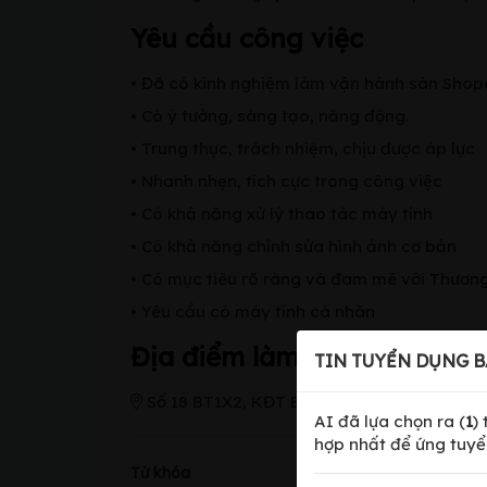
Yêu cầu công việc
• Đã có kinh nghiệm làm vận hành sàn Shopee,
• Có ý tưởng, sáng tạo, năng động.
• Trung thực, trách nhiệm, chịu được áp lực
• Nhanh nhẹn, tích cực trong công việc
• Có khả năng xử lý thao tác máy tính
• Có khả năng chỉnh sửa hình ảnh cơ bản
• Có mục tiêu rõ ràng và đam mê với Thương
• Yêu cầu có máy tính cá nhân
Địa điểm làm việc
TIN TUYỂN DỤNG B
Số 18 BT1X2, KĐT Bắc Linh Đàm, Hà Nội
AI đã lựa chọn ra (
1
)
hợp nhất để ứng tuyể
Từ khóa