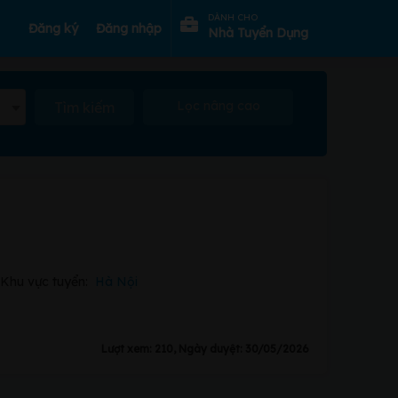
DÀNH CHO
Đăng ký
Đăng nhập
Nhà Tuyển Dụng
Lọc nâng cao
Tìm kiếm
Khu vực tuyển:
Hà Nội
Lượt xem: 210, Ngày duyệt: 30/05/2026