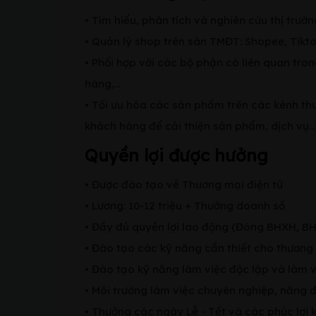
• Tìm hiểu, phân tích và nghiên cứu thị trườ
• Quản lý shop trên sàn TMĐT: Shopee, Tikt
• Phối hợp với các bộ phận có liên quan tron
hàng,…
• Tối ưu hóa các sản phẩm trên các kênh thư
khách hàng để cải thiện sản phẩm, dịch vụ…
Quyền lợi được hưởng
• Được đào tạo về Thương mại điện tử
• Lương: 10-12 triệu + Thưởng doanh số
• Đầy đủ quyền lợi lao động (Đóng BHXH, BH
• Đào tạo các kỹ năng cần thiết cho thương 
• Đào tạo kỹ năng làm việc độc lập và làm 
• Môi trường làm việc chuyên nghiệp, năng 
• Thưởng các ngày Lễ - Tết và các phúc lợi 