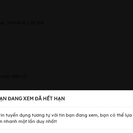
 Tiktok là 1 lợi thế
 mại điện tử
ẠN ĐANG XEM ĐÃ HẾT HẠN
 tin tuyển dụng tương tự với tin bạn đang xem, bạn có thể lựa
n nhanh một lần duy nhất!