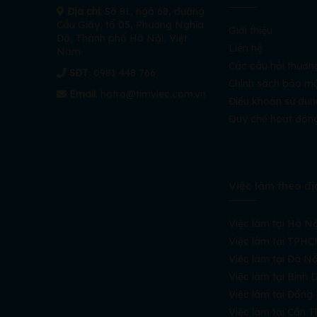
Địa chỉ:
Số 81, ngõ 68, đường
Cầu Giấy, tổ 05, Phường Nghĩa
Giới thiệu
Đô, Thành phố Hà Nội, Việt
Liên hệ
Nam
Các câu hỏi thườn
SĐT
: 0981 448 766
Chính sách bảo m
Email
:
hotro@timviec.com.vn
Điều khoản sử dụn
Quy chế hoạt độn
Việc làm theo đị
Việc làm tại Hà Nộ
Việc làm tại TPH
Việc làm tại Đà N
Việc làm tại Bình
Việc làm tại Đồng
Việc làm tại Cần T