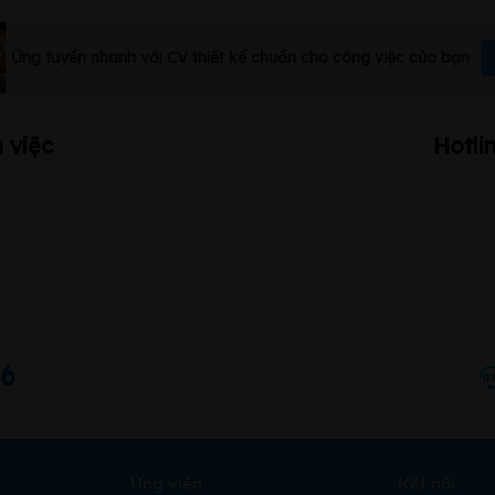
Ứng tuyển nhanh với CV thiết kế chuẩn cho công việc của bạn
 việc
Hotli
66
Ứng viên
Kết nối