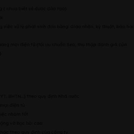
ng ( chưa biết sẽ được đào tạo)
ok
g việc xử lý phát sinh đơn hàng: Giao nhận, kỹ thuật, bảo hà
ơng mại điện tử (tối ưu chuẩn Seo, thu thập đánh giá của
)
YT, BHTN,..) theo quy định Nhà nước
mại điện tử
việc nhóm tốt
động và học hỏi cao
khác theo quy định của công ty.