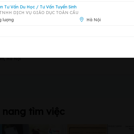
ên Tư Vấn Du Học / Tư Vấn Tuyển Sinh
TNHH DỊCH VỤ GIÁO DỤC TOÀN CẦU
 lượng
Hà Nội
Báo 
Xem trang công ty
àm, Hà Nội
nang tìm việc