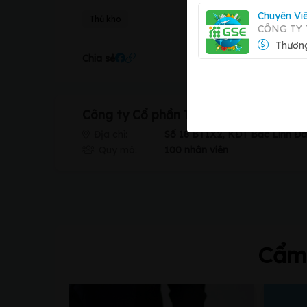
Chuyên Vi
Thủ kho
CÔNG TY 
Thương
Chia sẻ
Công ty Cổ phần Texacoat
Địa chỉ:
Số 18 BT1X2, KĐT Bắc Linh Đ
Quy mô:
100 nhân viên
Cẩm 