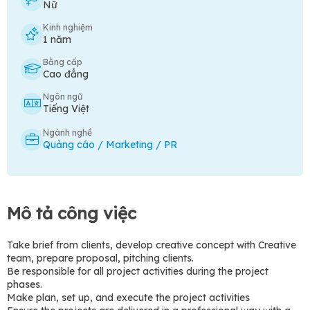
Nữ
Kinh nghiệm
1 năm
Bằng cấp
Cao đẳng
Ngôn ngữ
Tiếng Việt
Ngành nghề
Quảng cáo / Marketing / PR
Mô tả công việc
Take brief from clients, develop creative concept with Creative
team, prepare proposal, pitching clients.
Be responsible for all project activities during the project
phases.
Make plan, set up, and execute the project activities