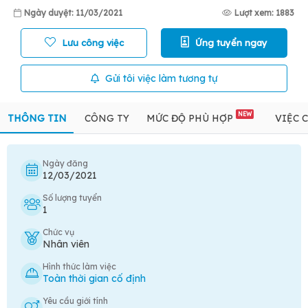
Ngày duyệt: 11/03/2021
Lượt xem: 1883
Lưu công việc
Ứng tuyển ngay
Gửi tôi việc làm tương tự
NEW
THÔNG TIN
CÔNG TY
MỨC ĐỘ PHÙ HỢP
VIỆC 
Ngày đăng
12/03/2021
Số lượng tuyển
1
Chức vụ
Nhân viên
Hình thức làm việc
Toàn thời gian cố định
Yêu cầu giới tính