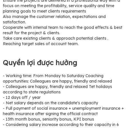
Ensure the projects are delivered in a professional way with a
focus on meeting the profitability, service quality and time
planning goals to meet clients requirements
Also manage the customer relation, expectations and
satisfaction.
Cooperate with internal team to reach the good effects & best
result for the project & clients.
Take care existing clients & approach potential clients .
Reaching target sales of account team.
Quyền lợi được hưởng
- Working time: From Monday to Saturday Coaching
opportunities: Colleagues are happy, friendly and relaxed
- Colleagues are happy, friendly and relaxed Tet holidays
according to state regulations
- 12 days off / year
- Net salary depends on the candidate's capacity
- Full payment of social insurance + unemployment insurance +
health insurance after signing the official contract
- 13th month bonus, seniority bonus, KPI bonus
- Considering salary increase according to their capacity in 6