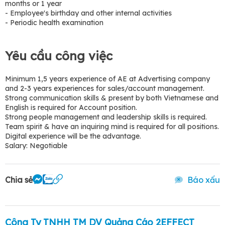
months or 1 year
- Employee's birthday and other internal activities
- Periodic health examination
Yêu cầu công việc
Minimum 1,5 years experience of AE at Advertising company
and 2-3 years experiences for sales/account management.
Strong communication skills & present by both Vietnamese and
English is required for Account position.
Strong people management and leadership skills is required.
Team spirit & have an inquiring mind is required for all positions.
Digital experience will be the advantage.
Salary: Negotiable
Chia sẻ
Báo xấu
Công Ty TNHH TM DV Quảng Cáo 2EFFECT