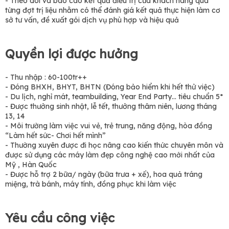
- Theo dõi và báo cáo kết quả điều trị của khách hàng qua
từng đợt trị liệu nhằm có thể đánh giá kết quả thực hiện làm cơ
sở tư vấn, đề xuất gói dịch vụ phù hợp và hiệu quả
Quyền lợi được hưởng
- Thu nhập : 60-100tr++
- Đóng BHXH, BHYT, BHTN (Đóng bảo hiểm khi hết thử việc)
- Du lịch, nghỉ mát, teambuilding, Year End Party… tiêu chuẩn 5*
- Được thưởng sinh nhật, lễ tết, thưởng thâm niên, lương tháng
13, 14
- Môi trường làm việc vui vẻ, trẻ trung, năng động, hòa đồng
“Làm hết sức- Chơi hết mình”
- Thường xuyên được đi học nâng cao kiến thức chuyên môn và
được sử dụng các máy làm đẹp công nghệ cao mới nhất của
Mỹ , Hàn Quốc
- Được hỗ trợ 2 bữa/ ngày (bữa trưa + xế), hoa quả tráng
miệng, trà bánh, máy tính, đồng phục khi làm việc
Yêu cầu công việc