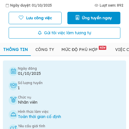
Ngày duyệt: 01/10/2025
Lượt xem: 892
Lưu công việc
Ứng tuyển ngay
Gửi tôi việc làm tương tự
NEW
THÔNG TIN
CÔNG TY
MỨC ĐỘ PHÙ HỢP
VIỆC 
Ngày đăng
01/10/2025
Số lượng tuyển
1
Chức vụ
Nhân viên
Hình thức làm việc
Toàn thời gian cố định
Yêu cầu giới tính