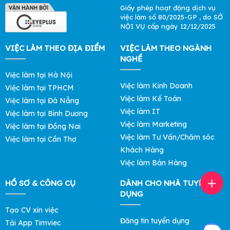
Giấy phép hoạt động dịch vụ
việc làm số 80/2025-GP , do SỞ
NỘI VỤ cấp ngày 12/12/2025
VIỆC LÀM THEO ĐỊA ĐIỂM
VIỆC LÀM THEO NGÀNH
NGHỀ
Việc làm tại Hà Nội
Việc làm Kinh Doanh
Việc làm tại TPHCM
Việc làm Kế Toán
Việc làm tại Đà Nẵng
Việc làm IT
Việc làm tại Bình Dương
Việc làm Marketing
Việc làm tại Đồng Nai
Việc làm Tư Vấn/Chăm sóc
Việc làm tại Cần Thơ
Khách Hàng
Việc làm Bán Hàng
HỒ SƠ & CÔNG CỤ
DÀNH CHO NHÀ TUYỂN
DỤNG
Tạo CV xin việc
Đăng tin tuyển dụng
Tải App Timviec