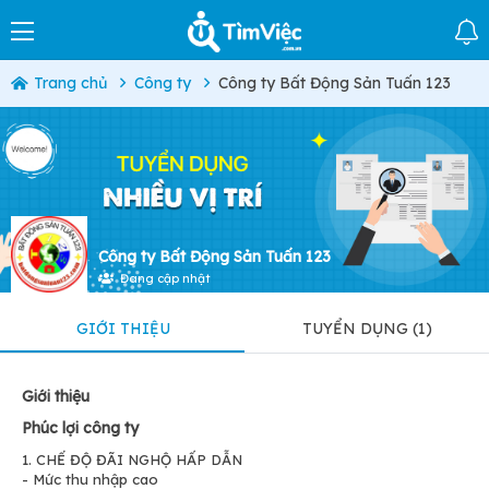
Trang chủ
Công ty
Công ty Bất Động Sản Tuấn 123
Công ty Bất Động Sản Tuấn 123
Đang cập nhật
GIỚI THIỆU
TUYỂN DỤNG (1)
Giới thiệu
Phúc lợi công ty
1. CHẾ ĐỘ ĐÃI NGHỘ HẤP DẪN
- Mức thu nhập cao