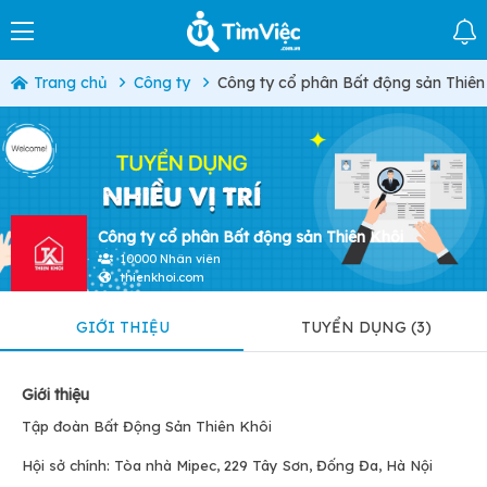
Trang chủ
Công ty
Công ty cổ phân Bất động sản Thiên
Công ty cổ phân Bất động sản Thiên Khôi
10000 Nhân viên
thienkhoi.com
GIỚI THIỆU
TUYỂN DỤNG (3)
Giới thiệu
Tập đoàn Bất Động Sản Thiên Khôi
Hội sở chính: Tòa nhà Mipec, 229 Tây Sơn, Đống Đa, Hà Nội