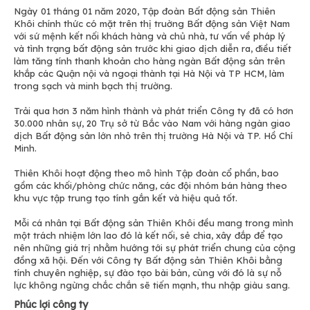
Ngày 01 tháng 01 năm 2020, Tập đoàn Bất động sản Thiên
Khôi chính thức có mặt trên thị truờng Bất động sản Việt Nam
với sứ mệnh kết nối khách hàng và chủ nhà, tư vấn về pháp lý
và tình trạng bất động sản trước khi giao dịch diễn ra, điều tiết
làm tăng tính thanh khoản cho hàng ngàn Bất động sản trên
khắp các Quận nội và ngoại thành tại Hà Nội và TP HCM, làm
trong sạch và minh bạch thị trường.
Trải qua hơn 3 năm hình thành và phát triển Công ty đã có hơn
30.000 nhân sự, 20 Trụ sở từ Bắc vào Nam với hàng ngàn giao
dịch Bất động sản lớn nhỏ trên thị trường Hà Nội và TP. Hồ Chí
Minh.
Thiên Khôi hoạt động theo mô hình Tập đoàn cổ phần, bao
gồm các khối/phòng chức năng, các đội nhóm bán hàng theo
khu vực tập trung tạo tính gắn kết và hiệu quả tốt.
Mỗi cá nhân tại Bất động sản Thiên Khôi đều mang trong mình
một trách nhiệm lớn lao đó là kết nối, sẻ chia, xây đắp để tạo
nên những giá trị nhằm hướng tới sự phát triển chung của cộng
đồng xã hội. Đến với Công ty Bất động sản Thiên Khôi bằng
tính chuyên nghiệp, sự đào tạo bài bản, cùng với đó là sự nỗ
lực không ngừng chắc chắn sẽ tiến mạnh, thu nhập giàu sang.
Phúc lợi công ty