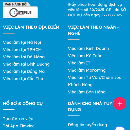
Giấy phép hoạt động dịch vụ
việc làm số 80/2025-GP , do SỞ
NỘI VỤ cấp ngày 12/12/2025
VIỆC LÀM THEO ĐỊA ĐIỂM
VIỆC LÀM THEO NGÀNH
NGHỀ
Việc làm tại Hà Nội
Việc làm Kinh Doanh
Việc làm tại TPHCM
Việc làm Kế Toán
Việc làm tại Đà Nẵng
Việc làm IT
Việc làm tại Bình Dương
Việc làm Marketing
Việc làm tại Đồng Nai
Việc làm Tư Vấn/Chăm sóc
Việc làm tại Cần Thơ
Khách Hàng
Việc làm Bán Hàng
HỒ SƠ & CÔNG CỤ
DÀNH CHO NHÀ TUYỂN
DỤNG
Tạo CV xin việc
Đăng tin tuyển dụng
Tải App Timviec