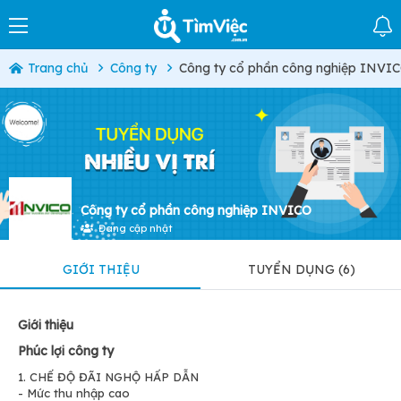
Trang chủ
Công ty
Công ty cổ phần công nghiệp INVI
Công ty cổ phần công nghiệp INVICO
Đang cập nhật
GIỚI THIỆU
TUYỂN DỤNG (6)
Giới thiệu
Phúc lợi công ty
1. CHẾ ĐỘ ĐÃI NGHỘ HẤP DẪN
- Mức thu nhập cao