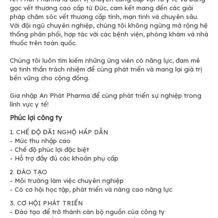
gạc vết thương cao cấp từ Đức, cam kết mang đến các giải
pháp chăm sóc vết thương cấp tính, mạn tính và chuyên sâu.
Với đội ngũ chuyên nghiệp, chúng tôi không ngừng mở rộng hệ
thống phân phối, hợp tác với các bệnh viện, phòng khám và nhà
thuốc trên toàn quốc.
Chúng tôi luôn tìm kiếm những ứng viên có năng lực, đam mê
và tinh thần trách nhiệm để cùng phát triển và mang lại giá trị
bền vững cho cộng đồng.
Gia nhập An Phát Pharma để cùng phát triển sự nghiệp trong
lĩnh vực y tế!
Phúc lợi công ty
1. CHẾ ĐỘ ĐÃI NGHỘ HẤP DẪN
- Mức thu nhập cao
- Chế độ phúc lợi đặc biệt
- Hỗ trợ đầy đủ các khoản phụ cấp
2. ĐÀO TẠO
- Môi trường làm việc chuyên nghiệp
- Có cơ hội học tập, phát triển và nâng cao năng lực
3. CƠ HỘI PHÁT TRIỂN
- Đào tạo để trở thành cán bộ nguồn của công ty