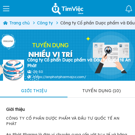
Trang chủ
Công ty
Công ty Cổ phần Dược phẩm và Đầu 
Công ty Cổ phần Dược phẩm và Đầu tư Quốc tế An
Phát
20-50
https://anphatpharmajsc.com/
GIỚI THIỆU
TUYỂN DỤNG (10)
Giới thiệu
CÔNG TY CỔ PHẦN DƯỢC PHẨM VÀ ĐẦU TƯ QUỐC TẾ AN
PHÁT
An Phát Pharma là đơn vị chuyên cung cấp vật tư y tế và băng