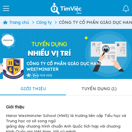
Trang chủ
Công ty
CÔNG TY CỔ PHẦN GIÁO DỤC HA
CÔNG TY CỔ PHẦN GIÁO DỤC HANOI
WESTMINSTER
Quy mô vừa
GIỚI THIỆU
TUYỂN DỤNG (1)
Giới thiệu
Hanoi Westminster School (HWS) là trường liên cấp Tiểu học và
Trung học cơ sở song ngữ
giảng dạy chương trình chuẩn Anh Quốc tích hợp với chương
trình Quốc gia Việt Nam. Với sứ mệnh