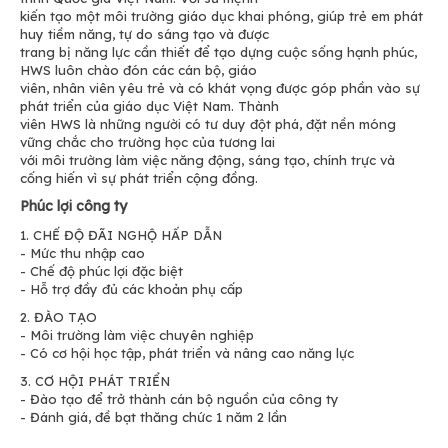
kiến tạo một môi trường giáo dục khai phóng, giúp trẻ em phát
huy tiềm năng, tự do sáng tạo và được
trang bị năng lực cần thiết để tạo dựng cuộc sống hạnh phúc,
HWS luôn chào đón các cán bộ, giáo
viên, nhân viên yêu trẻ và có khát vọng được góp phần vào sự
phát triển của giáo dục Việt Nam. Thành
viên HWS là những người có tư duy đột phá, đặt nền móng
vững chắc cho trường học của tương lai
với môi trường làm việc năng động, sáng tạo, chính trực và
cống hiến vì sự phát triển cộng đồng.
Phúc lợi công ty
1. CHẾ ĐỘ ĐÃI NGHỘ HẤP DẪN
- Mức thu nhập cao
- Chế độ phúc lợi đặc biệt
- Hỗ trợ đầy đủ các khoản phụ cấp
2. ĐÀO TẠO
- Môi trường làm việc chuyên nghiệp
- Có cơ hội học tập, phát triển và nâng cao năng lực
3. CƠ HỘI PHÁT TRIỂN
- Đào tạo để trở thành cán bộ nguồn của công ty
- Đánh giá, đề bạt thăng chức 1 năm 2 lần