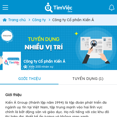
Trang chủ
Công ty
Công ty Cổ phần Kiến Á
Công ty Cổ phần Kiến Á
trên 200 nhân sự
GIỚI THIỆU
TUYỂN DỤNG (1)
Giới thiệu
Kiến Á Group (thành lập năm 1994) là tập đoàn phát triển đa
ngành uy tín tại Việt Nam, tập trung mạnh vào hai lĩnh vực
chính là bất động sản và giáo dục. Họ nổi tiếng với các khu đô
thị hiện đại, thiết kế ấn tượng và không gian xanh.