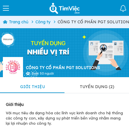
Trang chủ
Công ty
CÔNG TY CỔ PHẦN PGT SOLUTIO
CÔNG TY CỔ PHẦN PGT SOLUTIONS
Dưới 50 người
GIỚI THIỆU
TUYỂN DỤNG (2)
Giới thiệu
Với mục tiêu đa dạng hóa các lĩnh vực kinh doanh cho hệ thống
các công ty con, xây dựng sự phát triển bền vững nhằm mang
lại lợi nhuận cho công ty.