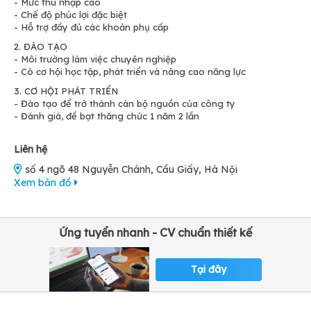
- Mức thu nhập cao
- Chế độ phúc lợi đặc biệt
- Hỗ trợ đầy đủ các khoản phụ cấp
2. ĐÀO TẠO
- Môi trường làm việc chuyên nghiệp
- Có cơ hội học tập, phát triển và nâng cao năng lực
3. CƠ HỘI PHÁT TRIỂN
- Đào tạo để trở thành cán bộ nguồn của công ty
- Đánh giá, đề bạt thăng chức 1 năm 2 lần
Liên hệ
số 4 ngõ 48 Nguyễn Chánh, Cầu Giấy, Hà Nội
Xem bản đồ
Ứng tuyển nhanh - CV chuẩn thiết kế
Tại đây