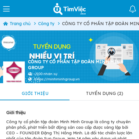
Trang chủ
Công ty
CÔNG TY CỔ PHẦN TẬP ĐOÀN MI
CÔNG TY CỔ PHẦN TẬP ĐOÀN MINH MINH
GROUP
>500 nhân sự
https://minhminhgroup.vn
GIỚI THIỆU
TUYỂN DỤNG (2)
Giới thiệu
Công ty cổ phần tập đoàn Minh Minh Group là công ty chuyên
phân phối, phát triển bất động sản cao cấp được sáng lập bởi
CEO – FOUNDER Đặng Thị Hồng Minh. Là đối tác chiến lược lớn
nhất của tập đoàn Sun Group. Hơn 14 năm xây dựng và phát