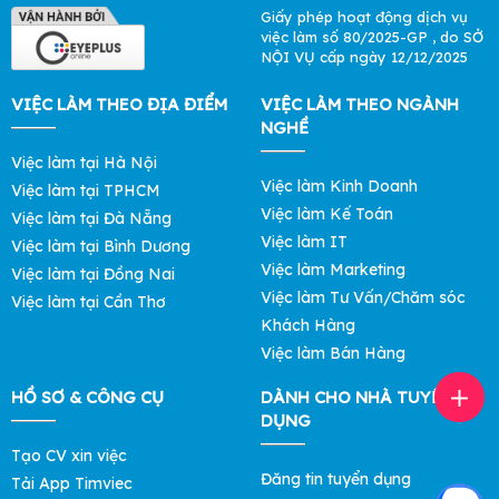
Giấy phép hoạt động dịch vụ
việc làm số 80/2025-GP , do SỞ
NỘI VỤ cấp ngày 12/12/2025
VIỆC LÀM THEO ĐỊA ĐIỂM
VIỆC LÀM THEO NGÀNH
NGHỀ
Việc làm tại Hà Nội
Việc làm Kinh Doanh
Việc làm tại TPHCM
Việc làm Kế Toán
Việc làm tại Đà Nẵng
Việc làm IT
Việc làm tại Bình Dương
Việc làm Marketing
Việc làm tại Đồng Nai
Việc làm Tư Vấn/Chăm sóc
Việc làm tại Cần Thơ
Khách Hàng
Việc làm Bán Hàng
HỒ SƠ & CÔNG CỤ
DÀNH CHO NHÀ TUYỂN
DỤNG
Tạo CV xin việc
Đăng tin tuyển dụng
Tải App Timviec