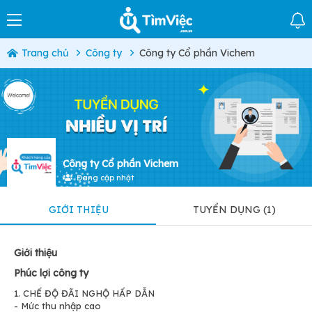
Trang chủ
Công ty
Công ty Cổ phần Vichem
Công ty Cổ phần Vichem
Đang cập nhật
GIỚI THIỆU
TUYỂN DỤNG (1)
Giới thiệu
Phúc lợi công ty
1. CHẾ ĐỘ ĐÃI NGHỘ HẤP DẪN
- Mức thu nhập cao