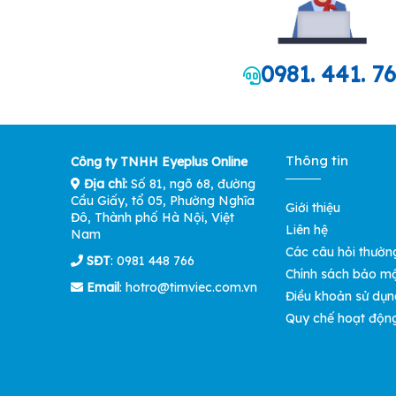
0981. 441. 7
Thông tin
Công ty TNHH Eyeplus Online
Địa chỉ:
Số 81, ngõ 68, đường
Cầu Giấy, tổ 05, Phường Nghĩa
Giới thiệu
Đô, Thành phố Hà Nội, Việt
Liên hệ
Nam
Các câu hỏi thườn
SĐT
: 0981 448 766
Chính sách bảo m
Email
:
hotro@timviec.com.vn
Điều khoản sử dụn
Quy chế hoạt độn