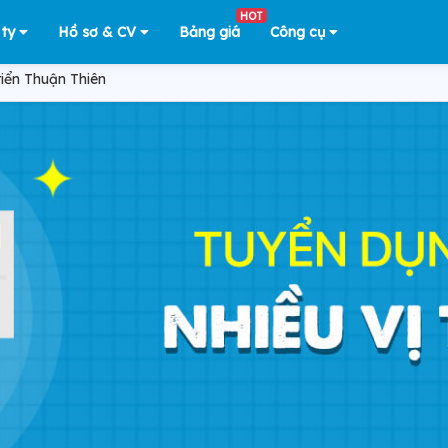
HOT
 ty
Hồ sơ & CV
Bảng giá
Công cụ
riển Thuận Thiên