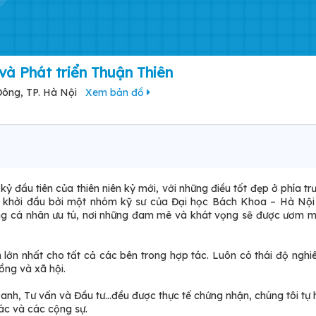
và Phát triển Thuận Thiên
Đông, TP. Hà Nội
Xem bản đồ
 đầu tiên của thiên niên kỷ mới, với những điều tốt đẹp ở phía tr
ự khởi đầu bởi một nhóm kỹ sư của Đại học Bách Khoa – Hà Nội
hững cá nhân ưu tú, nơi những đam mê và khát vọng sẽ được ươm
 lớn nhất cho tất cả các bên trong hợp tác. Luôn có thái độ nghi
ồng và xã hội.
anh, Tư vấn và Đầu tư...đều được thực tế chứng nhận, chúng tôi tự
ác và các cộng sự.