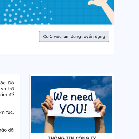
5
Có
việc làm đang tuyển dụng
ước. Đó
 và trở
 mầm để
êm túc,
 hào đã
THÔNG TIN CÔNG TY