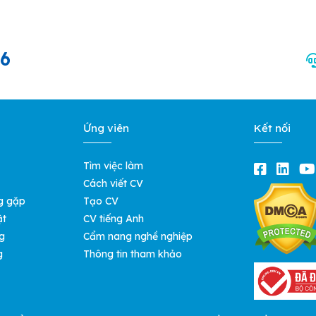
66
Ứng viên
Kết nối
Tìm việc làm
Cách viết CV
g gặp
Tạo CV
ật
CV tiếng Anh
g
Cẩm nang nghề nghiệp
g
Thông tin tham khảo