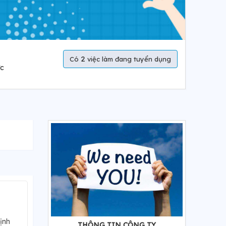
2
Có
việc làm đang tuyển dụng
ực
ịnh
THÔNG TIN CÔNG TY