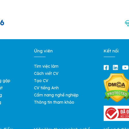
66
Ứng viên
Kết nối
Tìm việc làm
Cách viết CV
g gặp
Tạo CV
ật
CV tiếng Anh
g
Cẩm nang nghề nghiệp
g
Thông tin tham khảo