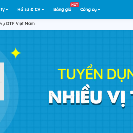
HOT
 ty
Hồ sơ & CV
Bảng giá
Công cụ
 vụ DTF Việt Nam