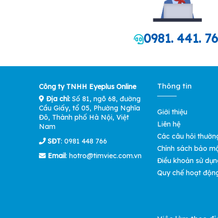
0981. 441. 7
Thông tin
Công ty TNHH Eyeplus Online
Địa chỉ:
Số 81, ngõ 68, đường
Cầu Giấy, tổ 05, Phường Nghĩa
Giới thiệu
Đô, Thành phố Hà Nội, Việt
Liên hệ
Nam
Các câu hỏi thườn
SĐT
: 0981 448 766
Chính sách bảo m
Email
:
hotro@timviec.com.vn
Điều khoản sử dụn
Quy chế hoạt độn