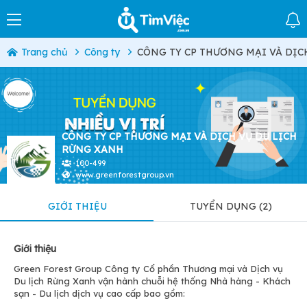
Trang chủ
Công ty
CÔNG TY CP THƯƠNG MẠI VÀ DỊC
CÔNG TY CP THƯƠNG MẠI VÀ DỊCH VỤ DU LỊCH
RỪNG XANH
100-499
www.greenforestgroup.vn
GIỚI THIỆU
TUYỂN DỤNG (2)
Giới thiệu
Green Forest Group Công ty Cổ phần Thương mại và Dịch vụ
Du lịch Rừng Xanh vận hành chuỗi hệ thống Nhà hàng - Khách
sạn - Du lịch dịch vụ cao cấp bao gồm: