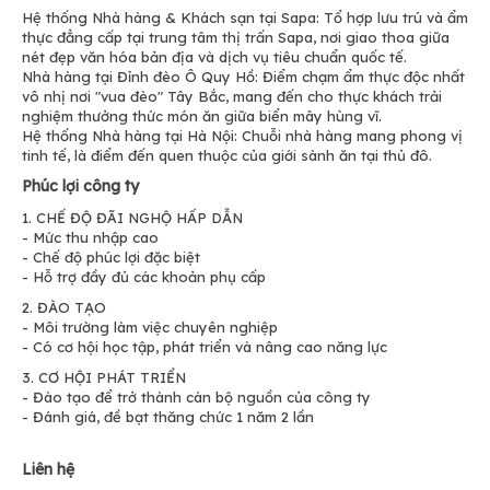
Hệ thống Nhà hàng & Khách sạn tại Sapa: Tổ hợp lưu trú và ẩm
thực đẳng cấp tại trung tâm thị trấn Sapa, nơi giao thoa giữa
nét đẹp văn hóa bản địa và dịch vụ tiêu chuẩn quốc tế.
Nhà hàng tại Đỉnh đèo Ô Quy Hồ: Điểm chạm ẩm thực độc nhất
vô nhị nơi "vua đèo" Tây Bắc, mang đến cho thực khách trải
nghiệm thưởng thức món ăn giữa biển mây hùng vĩ.
Hệ thống Nhà hàng tại Hà Nội: Chuỗi nhà hàng mang phong vị
tinh tế, là điểm đến quen thuộc của giới sành ăn tại thủ đô.
Phúc lợi công ty
1. CHẾ ĐỘ ĐÃI NGHỘ HẤP DẪN
- Mức thu nhập cao
- Chế độ phúc lợi đặc biệt
- Hỗ trợ đầy đủ các khoản phụ cấp
2. ĐÀO TẠO
- Môi trường làm việc chuyên nghiệp
- Có cơ hội học tập, phát triển và nâng cao năng lực
3. CƠ HỘI PHÁT TRIỂN
- Đào tạo để trở thành cán bộ nguồn của công ty
- Đánh giá, đề bạt thăng chức 1 năm 2 lần
Liên hệ