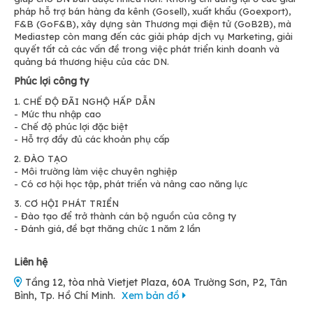
pháp hỗ trợ bán hàng đa kênh (Gosell), xuất khẩu (Goexport),
F&B (GoF&B), xây dựng sàn Thương mại điện tử (GoB2B), mà
Mediastep còn mang đến các giải pháp dịch vụ Marketing, giải
quyết tất cả các vấn đề trong việc phát triển kinh doanh và
quảng bá thương hiệu của các DN.
Phúc lợi công ty
1. CHẾ ĐỘ ĐÃI NGHỘ HẤP DẪN
- Mức thu nhập cao
- Chế độ phúc lợi đặc biệt
- Hỗ trợ đầy đủ các khoản phụ cấp
2. ĐÀO TẠO
- Môi trường làm việc chuyên nghiệp
- Có cơ hội học tập, phát triển và nâng cao năng lực
3. CƠ HỘI PHÁT TRIỂN
- Đào tạo để trở thành cán bộ nguồn của công ty
- Đánh giá, đề bạt thăng chức 1 năm 2 lần
Liên hệ
Tầng 12, tòa nhà Vietjet Plaza, 60A Trường Sơn, P2, Tân
Bình, Tp. Hồ Chí Minh.
Xem bản đồ