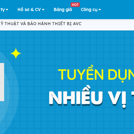
HOT
 ty
Hồ sơ & CV
Bảng giá
Công cụ
Ỹ THUẬT VÀ BẢO HÀNH THIẾT BỊ AVC