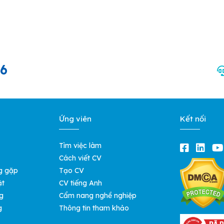
66
Ứng viên
Kết nối
Tìm việc làm
Cách viết CV
g gặp
Tạo CV
ật
CV tiếng Anh
g
Cẩm nang nghề nghiệp
g
Thông tin tham khảo