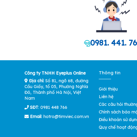
0981. 441. 7
Thông tin
Công ty TNHH Eyeplus Online
Địa chỉ:
Số 81, ngõ 68, đường
Cầu Giấy, tổ 05, Phường Nghĩa
Giới thiệu
Đô, Thành phố Hà Nội, Việt
Liên hệ
Nam
Các câu hỏi thườn
SĐT
: 0981 448 766
Chính sách bảo m
Email
:
hotro@timviec.com.vn
Điều khoản sử dụn
Quy chế hoạt độn