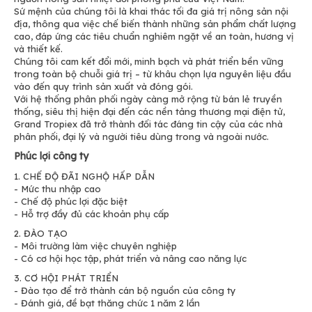
Sứ mệnh của chúng tôi là khai thác tối đa giá trị nông sản nội
địa, thông qua việc chế biến thành những sản phẩm chất lượng
cao, đáp ứng các tiêu chuẩn nghiêm ngặt về an toàn, hương vị
và thiết kế.
Chúng tôi cam kết đổi mới, minh bạch và phát triển bền vững
trong toàn bộ chuỗi giá trị – từ khâu chọn lựa nguyên liệu đầu
vào đến quy trình sản xuất và đóng gói.
Với hệ thống phân phối ngày càng mở rộng từ bán lẻ truyền
thống, siêu thị hiện đại đến các nền tảng thương mại điện tử,
Grand Tropiex đã trở thành đối tác đáng tin cậy của các nhà
phân phối, đại lý và người tiêu dùng trong và ngoài nước.
Phúc lợi công ty
1. CHẾ ĐỘ ĐÃI NGHỘ HẤP DẪN
- Mức thu nhập cao
- Chế độ phúc lợi đặc biệt
- Hỗ trợ đầy đủ các khoản phụ cấp
2. ĐÀO TẠO
- Môi trường làm việc chuyên nghiệp
- Có cơ hội học tập, phát triển và nâng cao năng lực
3. CƠ HỘI PHÁT TRIỂN
- Đào tạo để trở thành cán bộ nguồn của công ty
- Đánh giá, đề bạt thăng chức 1 năm 2 lần