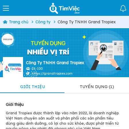
Trang chủ
Công ty
Công Ty TNHH Grand Tropiex
Công Ty TNHH Grand Tropiex
25-100
https://grandtropiex.com
GIỚI THIỆU
TUYỂN DỤNG (1)
Giới thiệu
Grand Tropiex được thành lập vào năm 2022, là doanh nghiệp
Việt Nam chuyên sản xuất và phân phối các sản phẩm tiêu
dùng giàu dinh dưỡng, có lợi cho sức khỏe, được phát triển từ
nguồn nông sản nhiệt đới phong phú của Việt Nam.