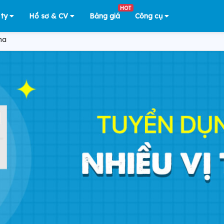
HOT
 ty
Hồ sơ & CV
Bảng giá
Công cụ
na