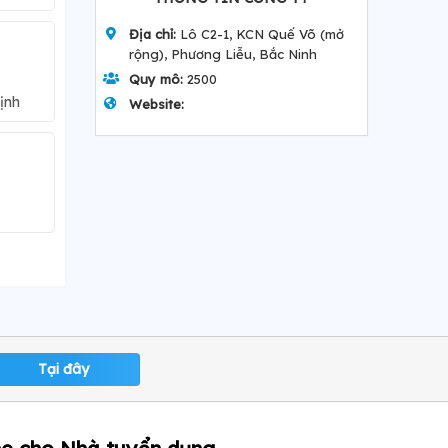
Địa chỉ:
Lô C2-1, KCN Quế Võ (mở
rộng), Phương Liễu, Bắc Ninh
Quy mô:
2500
ịnh
Website:
Tại đây