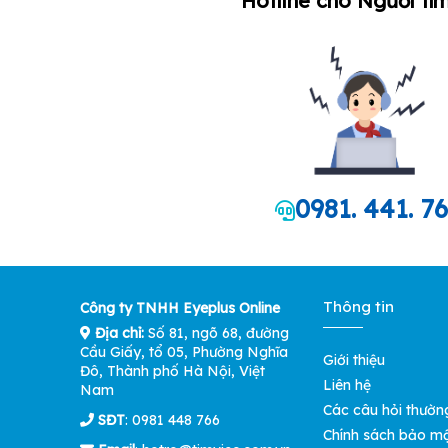
Hotline cho Người tìm
0981. 441. 7
Thông tin
Công ty TNHH Eyeplus Online
Địa chỉ:
Số 81, ngõ 68, đường
Cầu Giấy, tổ 05, Phường Nghĩa
Giới thiệu
Đô, Thành phố Hà Nội, Việt
Liên hệ
Nam
Các câu hỏi thườn
SĐT
: 0981 448 766
Chính sách bảo m