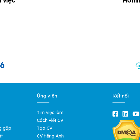
 việc
Hotli
66
Ứng viên
Kết nối
Tìm việc làm
Cách viết CV
g gặp
Tạo CV
ật
CV tiếng Anh