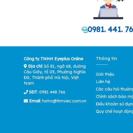
0981. 441. 7
Thông tin
Công ty TNHH Eyeplus Online
Địa chỉ:
Số 81, ngõ 68, đường
Cầu Giấy, tổ 05, Phường Nghĩa
Giới thiệu
Đô, Thành phố Hà Nội, Việt
Liên hệ
Nam
Các câu hỏi thườn
SĐT
: 0981 448 766
Chính sách bảo m
Email
:
hotro@timviec.com.vn
Điều khoản sử dụn
Quy chế hoạt độn