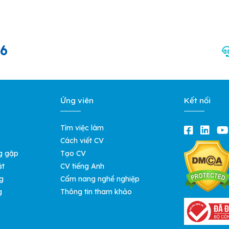
66
Ứng viên
Kết nối
Tìm việc làm
Cách viết CV
g gặp
Tạo CV
ật
CV tiếng Anh
g
Cẩm nang nghề nghiệp
g
Thông tin tham khảo