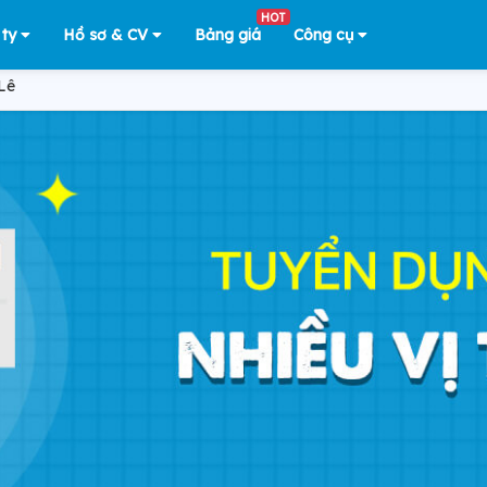
HOT
 ty
Hồ sơ & CV
Bảng giá
Công cụ
Lê