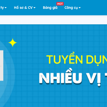
HOT
 ty
Hồ sơ & CV
Bảng giá
Công cụ