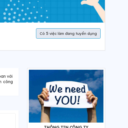
5
Có
việc làm đang tuyển dụng
oan với
h công
THÔNG TIN CÔNG TY