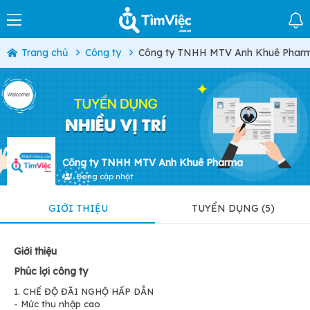
Trang chủ
Công ty
Công ty TNHH MTV Anh Khuê Phar
Công ty TNHH MTV Anh Khuê Pharma
Đang cập nhật
GIỚI THIỆU
TUYỂN DỤNG (5)
Giới thiệu
Phúc lợi công ty
1. CHẾ ĐỘ ĐÃI NGHỘ HẤP DẪN
- Mức thu nhập cao