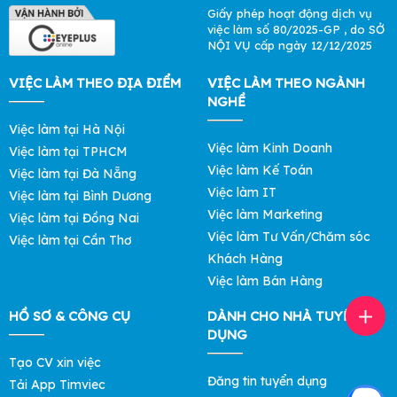
Giấy phép hoạt động dịch vụ
việc làm số 80/2025-GP , do SỞ
NỘI VỤ cấp ngày 12/12/2025
VIỆC LÀM THEO ĐỊA ĐIỂM
VIỆC LÀM THEO NGÀNH
NGHỀ
Việc làm tại Hà Nội
Việc làm Kinh Doanh
Việc làm tại TPHCM
Việc làm Kế Toán
Việc làm tại Đà Nẵng
Việc làm IT
Việc làm tại Bình Dương
Việc làm Marketing
Việc làm tại Đồng Nai
Việc làm Tư Vấn/Chăm sóc
Việc làm tại Cần Thơ
Khách Hàng
Việc làm Bán Hàng
HỒ SƠ & CÔNG CỤ
DÀNH CHO NHÀ TUYỂN
DỤNG
Tạo CV xin việc
Đăng tin tuyển dụng
Tải App Timviec