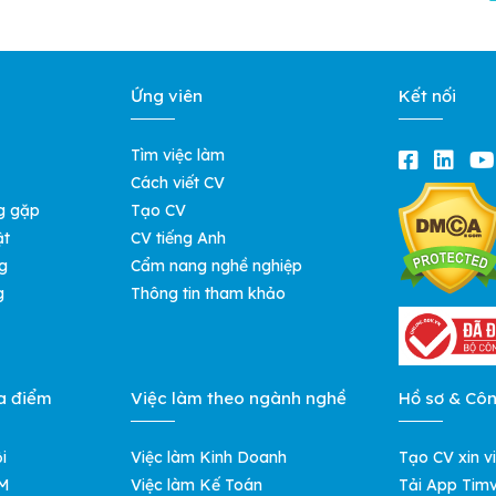
Ứng viên
Kết nối
Tìm việc làm
Cách viết CV
g gặp
Tạo CV
ật
CV tiếng Anh
g
Cẩm nang nghề nghiệp
g
Thông tin tham khảo
a điểm
Việc làm theo ngành nghề
Hồ sơ & Cô
i
Việc làm Kinh Doanh
Tạo CV xin v
CM
Việc làm Kế Toán
Tải App Timv