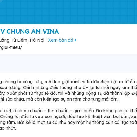
TV CHUNG AM VINA
ường Từ Liêm, Hà Nội
Xem bản đồ
gioi-thieu/
 chúng ta cũng từng một lần giật mình vì tia lửa điện bật ra từ ổ 
a sau tường. Chính những điều tưởng nhỏ ấy lại là mối nguy âm t
y. Xuất phát từ thực tế đó, tôi và những cộng sự đã thành lập Đ
chỉ sửa chữa, mà còn kiến tạo sự an tâm cho từng mái ấm.
biệt: dịch vụ chuẩn – thợ chuẩn – giá chuẩn. Đó không chỉ là khẩ
Chúng tôi đầu tư vào con người, đào tạo kỹ thuật viên bài bản, x
ung tâm. Bất kể là một sự cố nhỏ hay một hệ thống cần cải tạo toà
ao nhất.