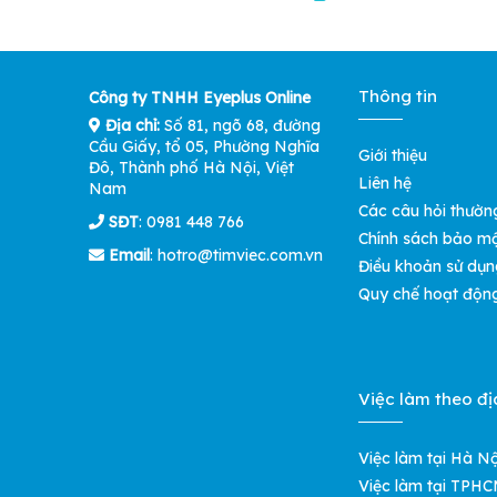
Thông tin
Công ty TNHH Eyeplus Online
Địa chỉ:
Số 81, ngõ 68, đường
Cầu Giấy, tổ 05, Phường Nghĩa
Giới thiệu
Đô, Thành phố Hà Nội, Việt
Liên hệ
Nam
Các câu hỏi thườn
SĐT
: 0981 448 766
Chính sách bảo m
Email
:
hotro@timviec.com.vn
Điều khoản sử dụn
Quy chế hoạt độn
Việc làm theo đị
Việc làm tại Hà Nộ
Việc làm tại TPH