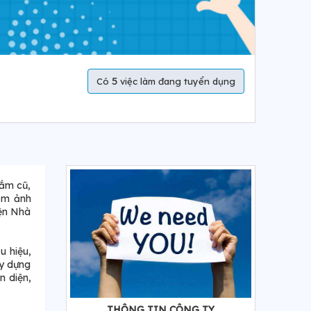
5
Có
việc làm đang tuyển dụng
cắm cũ,
hầm ảnh
iện Nhà
u hiệu,
ây dựng
n diện,
THÔNG TIN CÔNG TY