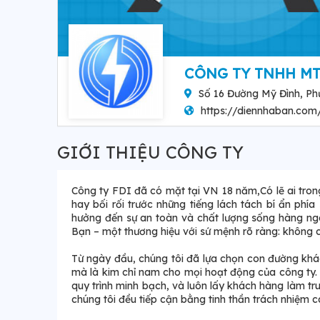
CÔNG TY TNHH M
Số 16 Đường Mỹ Đình, Ph
https://diennhaban.com/
GIỚI THIỆU CÔNG TY
Công ty FDI đã có mặt tại VN 18 năm,Có lẽ ai trong
hay bối rối trước những tiếng lách tách bí ẩn phí
hưởng đến sự an toàn và chất lượng sống hàng ngà
Bạn – một thương hiệu với sứ mệnh rõ ràng: không 
Từ ngày đầu, chúng tôi đã lựa chọn con đường khác 
mà là kim chỉ nam cho mọi hoạt động của công ty. 
quy trình minh bạch, và luôn lấy khách hàng làm tr
chúng tôi đều tiếp cận bằng tinh thần trách nhiệm c