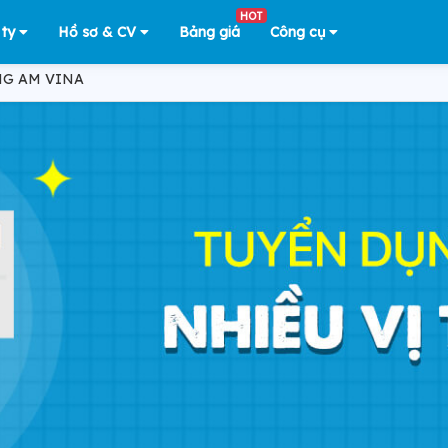
HOT
 ty
Hồ sơ & CV
Bảng giá
Công cụ
NG AM VINA