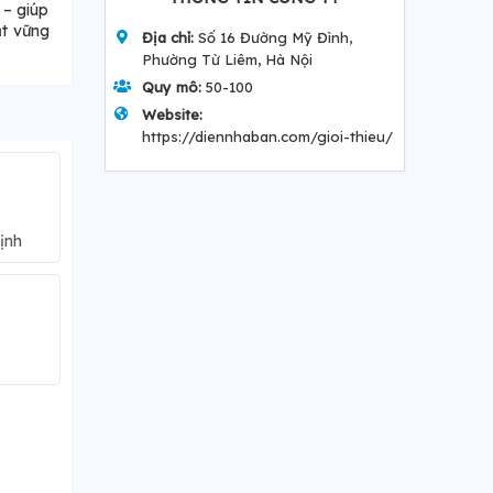
 – giúp
ật vững
Địa chỉ:
Số 16 Đường Mỹ Đình,
Phường Từ Liêm, Hà Nội
Quy mô:
50-100
Website:
https://diennhaban.com/gioi-thieu/
ịnh