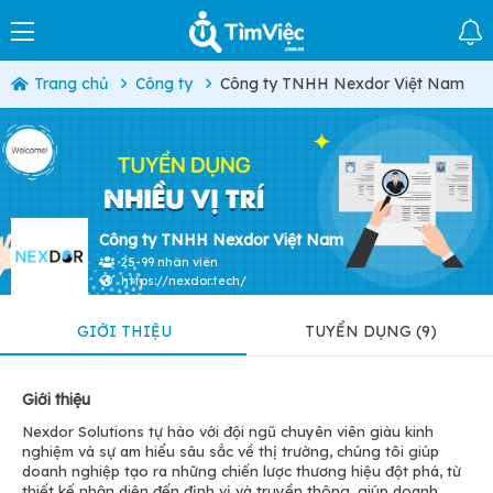
Trang chủ
Công ty
Công ty TNHH Nexdor Việt Nam
Công ty TNHH Nexdor Việt Nam
25-99 nhân viên
https://nexdor.tech/
GIỚI THIỆU
TUYỂN DỤNG (9)
Giới thiệu
Nexdor Solutions tự hào với đội ngũ chuyên viên giàu kinh
nghiệm và sự am hiểu sâu sắc về thị trường, chúng tôi giúp
doanh nghiệp tạo ra những chiến lược thương hiệu đột phá, từ
thiết kế nhận diện đến định vị và truyền thông, giúp doanh