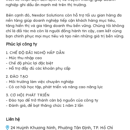
nghiệp ghi dấu ấn mạnh mẽ trên thị trường.
Bên cạnh đó, Nexdor Solutions còn hỗ trợ tối ưu gian hàng đa
nền tảng giúp doanh nghiệp tiếp cận khách hàng mục tiêu,
tăng hiển thị và gia tăng doanh thu bền vững. Chúng tôi không
chỉ là đối tác mà còn là người đồng hành tin cậy, cam kết cùng
bạn chinh phục mọi mục tiêu và tạo nên những giá trị bền vững.
Phúc lợi công ty
1. CHẾ ĐỘ ĐÃI NGHỘ HẤP DẪN
- Mức thu nhập cao
- Chế độ phúc lợi đặc biệt
- Hỗ trợ đầy đủ các khoản phụ cấp
2. ĐÀO TẠO
- Môi trường làm việc chuyên nghiệp
- Có cơ hội học tập, phát triển và nâng cao năng lực
3. CƠ HỘI PHÁT TRIỂN
- Đào tạo để trở thành cán bộ nguồn của công ty
- Đánh giá, đề bạt thăng chức 1 năm 2 lần
Liên hệ
24 Huỳnh Khương Ninh, Phường Tân Định, TP. Hồ Chí