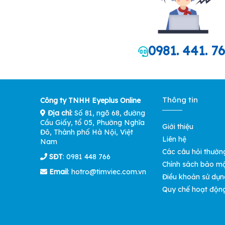
0981. 441. 7
Thông tin
Công ty TNHH Eyeplus Online
Địa chỉ:
Số 81, ngõ 68, đường
Cầu Giấy, tổ 05, Phường Nghĩa
Giới thiệu
Đô, Thành phố Hà Nội, Việt
Liên hệ
Nam
Các câu hỏi thườn
SĐT
: 0981 448 766
Chính sách bảo m
Email
:
hotro@timviec.com.vn
Điều khoản sử dụn
Quy chế hoạt độn