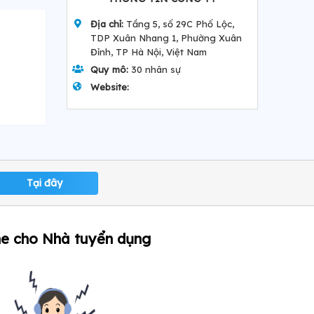
Địa chỉ:
Tầng 5, số 29C Phố Lộc,
TDP Xuân Nhang 1, Phường Xuân
Đỉnh, TP Hà Nội, Việt Nam
Quy mô:
30 nhân sự
Website:
Tại đây
ne cho Nhà tuyển dụng