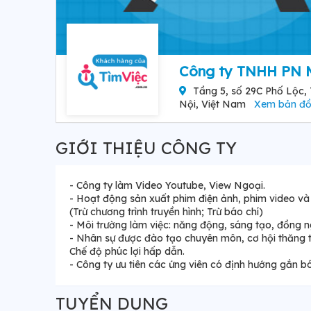
Công ty TNHH PN 
Tầng 5, số 29C Phố Lộc,
Nội, Việt Nam
Xem bản đ
GIỚI THIỆU CÔNG TY
- Công ty làm Video Youtube, View Ngoại.
- Hoạt động sản xuất phim điện ảnh, phim video và 
(Trừ chương trình truyền hình; Trừ báo chí)
- Môi trường làm việc: năng động, sáng tạo, đồng n
- Nhân sự được đào tạo chuyên môn, cơ hội thăng ti
Chế độ phúc lợi hấp dẫn.
- Công ty ưu tiên các ứng viên có định hướng gắn bó
TUYỂN DỤNG