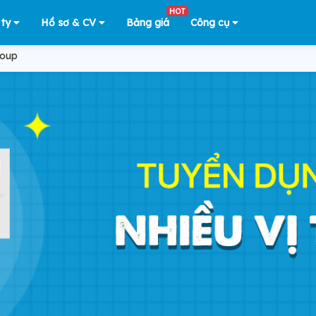
HOT
 ty
Hồ sơ & CV
Bảng giá
Công cụ
roup