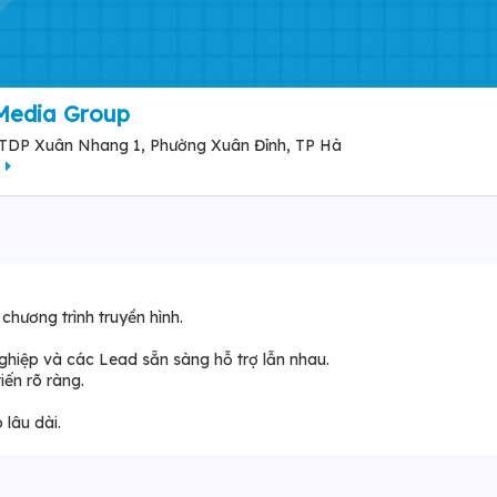
Media Group
 TDP Xuân Nhang 1, Phường Xuân Đỉnh, TP Hà
ồ
chương trình truyền hình.
ghiệp và các Lead sẵn sàng hỗ trợ lẫn nhau.
ến rõ ràng.
 lâu dài.