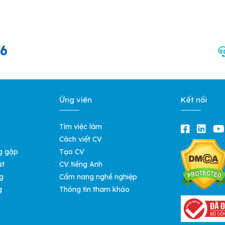
66
Ứng viên
Kết nối
Tìm việc làm
Cách viết CV
g gặp
Tạo CV
ật
CV tiếng Anh
g
Cẩm nang nghề nghiệp
g
Thông tin tham khảo