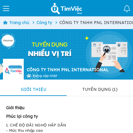
Trang chủ
Công ty
CÔNG TY TNHH PNL INTERNATI
CÔNG TY TNHH PNL INTERNATIONAL
Đang cập nhật
GIỚI THIỆU
TUYỂN DỤNG (1)
Giới thiệu
Phúc lợi công ty
1. CHẾ ĐỘ ĐÃI NGHỘ HẤP DẪN
- Mức thu nhập cao