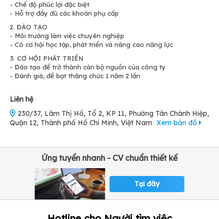
- Chế độ phúc lợi đặc biệt
- Hỗ trợ đầy đủ các khoản phụ cấp
2. ĐÀO TẠO
- Môi trường làm việc chuyên nghiệp
- Có cơ hội học tập, phát triển và nâng cao năng lực
3. CƠ HỘI PHÁT TRIỂN
- Đào tạo để trở thành cán bộ nguồn của công ty
- Đánh giá, đề bạt thăng chức 1 năm 2 lần
Liên hệ
230/37, Lâm Thị Hố, Tổ 2, KP 11, Phường Tân Chánh Hiệp,
Quận 12, Thành phố Hồ Chí Minh, Việt Nam
Xem bản đồ
Ứng tuyển nhanh - CV chuẩn thiết kế
Tại đây
Hotline cho Người tìm việc