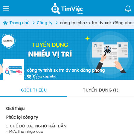
Trang chủ
Công ty
công ty tnhh sx tm dv xnk đăng pho
công ty tnhh sx tm dv xnk đăng phong
Đang cập nhật
GIỚI THIỆU
TUYỂN DỤNG (1)
Giới thiệu
Phúc lợi công ty
1. CHẾ ĐỘ ĐÃI NGHỘ HẤP DẪN
- Mức thu nhập cao