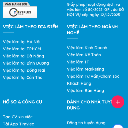
Giấy phép hoạt động dịch vụ
việc làm số 80/2025-GP , do SỞ
NỘI VỤ cấp ngày 12/12/2025
VIỆC LÀM THEO ĐỊA ĐIỂM
VIỆC LÀM THEO NGÀNH
NGHỀ
Việc làm tại Hà Nội
Việc làm Kinh Doanh
Việc làm tại TPHCM
Việc làm Kế Toán
Việc làm tại Đà Nẵng
Việc làm IT
Việc làm tại Bình Dương
Việc làm Marketing
Việc làm tại Đồng Nai
Việc làm Tư Vấn/Chăm sóc
Việc làm tại Cần Thơ
Khách Hàng
Việc làm Bán Hàng
HỒ SƠ & CÔNG CỤ
DÀNH CHO NHÀ TUYỂN
DỤNG
Tạo CV xin việc
Đăng tin tuyển dụng
Tải App Timviec