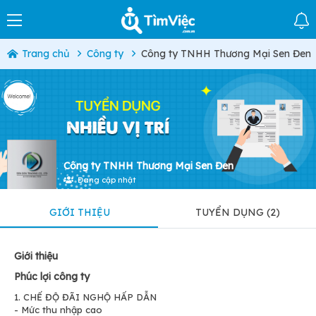
Trang chủ
Công ty
Công ty TNHH Thương Mại Sen Đen
Công ty TNHH Thương Mại Sen Đen
Đang cập nhật
GIỚI THIỆU
TUYỂN DỤNG (2)
Giới thiệu
Phúc lợi công ty
1. CHẾ ĐỘ ĐÃI NGHỘ HẤP DẪN
- Mức thu nhập cao