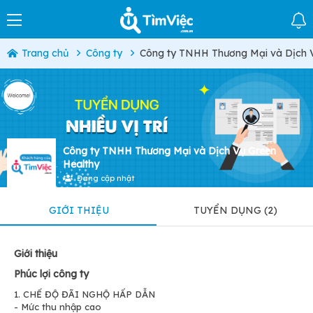
Trang chủ
Công ty
Công ty TNHH Thương Mại và Dịch 
Công ty TNHH Thương Mại và Dịch Vụ Green
Healthy
Đang cập nhật
GIỚI THIỆU
TUYỂN DỤNG (2)
Giới thiệu
Phúc lợi công ty
1. CHẾ ĐỘ ĐÃI NGHỘ HẤP DẪN
- Mức thu nhập cao