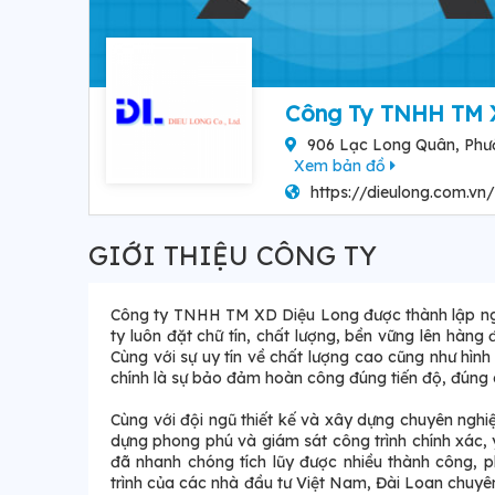
Công Ty TNHH TM 
906 Lạc Long Quân, Phườ
Xem bản đồ
https://dieulong.com.vn/
GIỚI THIỆU CÔNG TY
Công ty TNHH TM XD Diệu Long được thành lập ng
ty luôn đặt chữ tín, chất lượng, bền vững lên hàn
Cùng với sự uy tín về chất lượng cao cũng như hình
chính là sự bảo đảm hoàn công đúng tiến độ, đúng 
Cùng với đội ngũ thiết kế và xây dựng chuyên nghi
dựng phong phú và giám sát công trình chính xác, 
đã nhanh chóng tích lũy được nhiều thành công, 
trình của các nhà đầu tư Việt Nam, Đài Loan chuyê