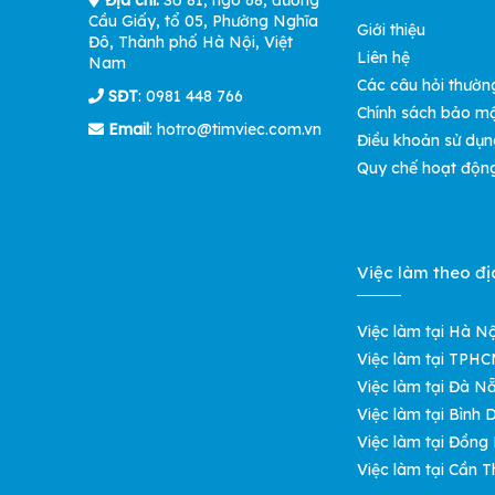
Địa chỉ:
Số 81, ngõ 68, đường
Cầu Giấy, tổ 05, Phường Nghĩa
Giới thiệu
Đô, Thành phố Hà Nội, Việt
Liên hệ
Nam
Các câu hỏi thườn
SĐT
: 0981 448 766
Chính sách bảo m
Email
:
hotro@timviec.com.vn
Điều khoản sử dụn
Quy chế hoạt độn
Việc làm theo đị
Việc làm tại Hà Nộ
Việc làm tại TPH
Việc làm tại Đà N
Việc làm tại Bình
Việc làm tại Đồng
Việc làm tại Cần T