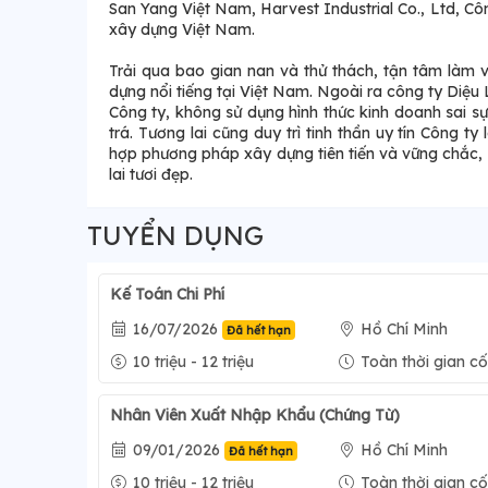
San Yang Việt Nam, Harvest Industrial Co., Ltd, 
xây dựng Việt Nam.
Trải qua bao gian nan và thử thách, tận tâm làm v
dựng nổi tiếng tại Việt Nam. Ngoài ra công ty Diệu
Công ty, không sử dụng hình thức kinh doanh sai sự
trá. Tương lai cũng duy trì tinh thần uy tín Công 
hợp phương pháp xây dựng tiên tiến và vững chắc,
lai tươi đẹp.
TUYỂN DỤNG
Kế Toán Chi Phí
16/07/2026
Hồ Chí Minh
Đã hết hạn
10 triệu - 12 triệu
Toàn thời gian cố
Nhân Viên Xuất Nhập Khẩu (Chứng Từ)
09/01/2026
Hồ Chí Minh
Đã hết hạn
10 triệu - 12 triệu
Toàn thời gian cố