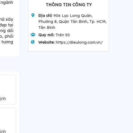
g ngành
THÔNG TIN CÔNG TY
Địa chỉ:
906 Lạc Long Quân,
nhà xây
Phường 8, Quận Tân Bình, Tp. HCM,
đẹp tại
Tân Bình
ông dối
Quy mô:
Trên 50
p, phối
g tương
Website:
https://dieulong.com.vn/
ịnh
ịnh