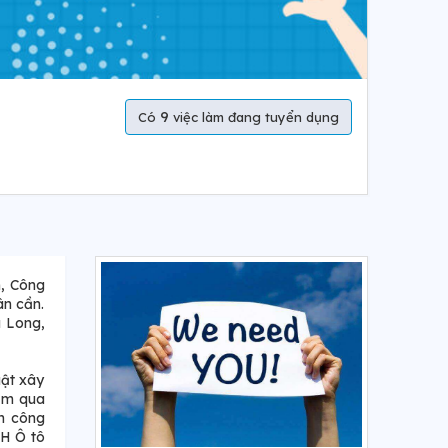
9
Có
việc làm đang tuyển dụng
, Công
ân cần.
u Long,
uật xây
năm qua
nh công
HH Ô tô