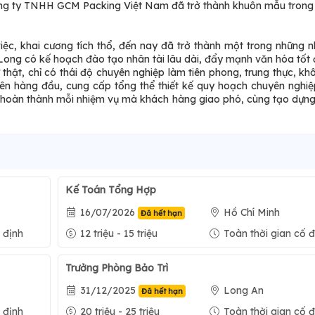
Công ty TNHH GCM Packing Việt Nam đã trở thành khuôn mẫu tron
iệc, khai cương tích thổ, đến nay đã trở thành một trong những 
 Long có kế hoạch đào tạo nhân tài lâu dài, đẩy mạnh văn hóa tốt 
 thật, chỉ có thái độ chuyên nghiệp làm tiên phong, trung thực, kh
ty lên hàng đầu, cung cấp tổng thể thiết kế quy hoạch chuyên nghiệ
 hoàn thành mỗi nhiệm vụ mà khách hàng giao phó, cùng tạo dựn
Kế Toán Tổng Hợp
16/07/2026
Hồ Chí Minh
Đã hết hạn
 định
12 triệu - 15 triệu
Toàn thời gian cố đ
Trưởng Phòng Bảo Trì
31/12/2025
Long An
Đã hết hạn
 định
20 triệu - 25 triệu
Toàn thời gian cố đ