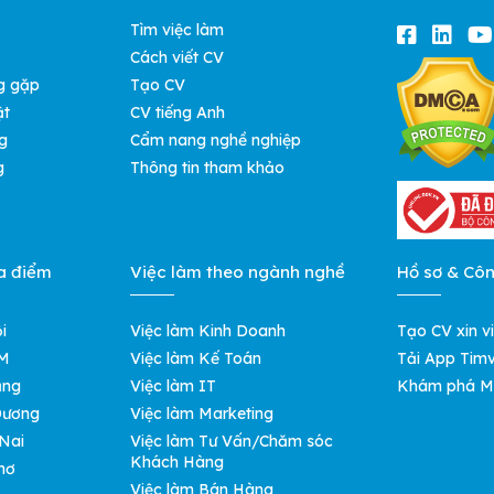
Tìm việc làm
Cách viết CV
g gặp
Tạo CV
ật
CV tiếng Anh
g
Cẩm nang nghề nghiệp
g
Thông tin tham khảo
a điểm
Việc làm theo ngành nghề
Hồ sơ & Cô
i
Việc làm Kinh Doanh
Tạo CV xin v
CM
Việc làm Kế Toán
Tải App Timv
ẵng
Việc làm IT
Khám phá M
 Dương
Việc làm Marketing
 Nai
Việc làm Tư Vấn/Chăm sóc
Khách Hàng
hơ
Việc làm Bán Hàng