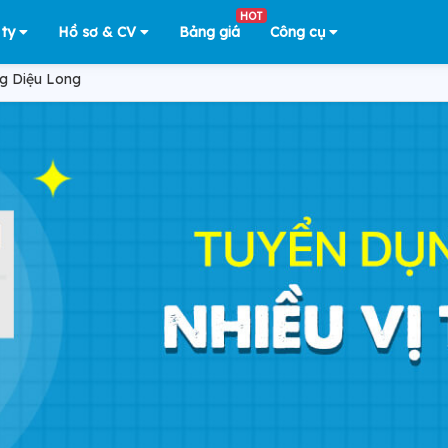
HOT
 ty
Hồ sơ & CV
Bảng giá
Công cụ
 Diệu Long