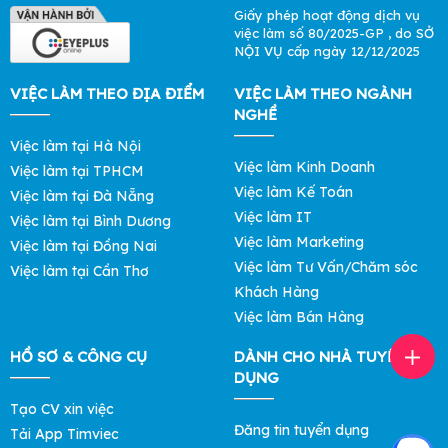
Giấy phép hoạt động dịch vụ
việc làm số 80/2025-GP , do SỞ
NỘI VỤ cấp ngày 12/12/2025
VIỆC LÀM THEO ĐỊA ĐIỂM
VIỆC LÀM THEO NGÀNH
NGHỀ
Việc làm tại Hà Nội
Việc làm Kinh Doanh
Việc làm tại TPHCM
Việc làm Kế Toán
Việc làm tại Đà Nẵng
Việc làm IT
Việc làm tại Bình Dương
Việc làm Marketing
Việc làm tại Đồng Nai
Việc làm Tư Vấn/Chăm sóc
Việc làm tại Cần Thơ
Khách Hàng
Việc làm Bán Hàng
HỒ SƠ & CÔNG CỤ
DÀNH CHO NHÀ TUYỂN
DỤNG
Tạo CV xin việc
Đăng tin tuyển dụng
Tải App Timviec