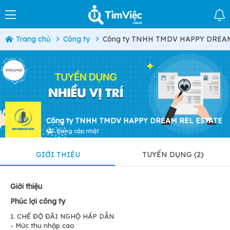
Trang chủ
Công ty
Công ty TNHH TMDV HAPPY DREA
Công ty TNHH TMDV HAPPY DREAM REL ESTATE
Đang cập nhật
GIỚI THIỆU
TUYỂN DỤNG (2)
Giới thiệu
Phúc lợi công ty
1. CHẾ ĐỘ ĐÃI NGHỘ HẤP DẪN
- Mức thu nhập cao