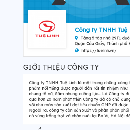
Công ty TNHH Tuệ 
Tầng 5 tòa nhà 29T1 đư
Quận Cầu Giấy, Thành phố
https://tuelinh.vn/
GIỚI THIỆU CÔNG TY
Công ty TNHH Tuệ Linh là một trong những công ty
phẩm nổi tiếng được người dân rất tín nhiệm như:
nhung tố nữ, Sâm nhung cường lực… Là Công ty đi 
qua hơn 20 năm phát triển Công ty đã có chỗ đứng
với nhà máy sản xuất đạt tiêu chuẩn GMP đã được 
Ngoài ra, công ty còn sản xuất và phân phân phối m
có vùng trồng trọt và chăn nuôi tại Ba Vì, Hà Nội 