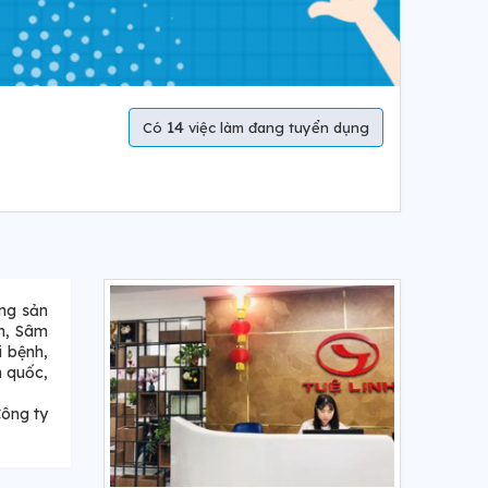
14
Có
việc làm đang tuyển dụng
ững sản
nh, Sâm
i bệnh,
n quốc,
Công ty