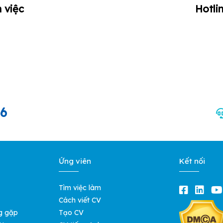
 việc
Hotli
66
Ứng viên
Kết nối
Tìm việc làm
Cách viết CV
g gặp
Tạo CV