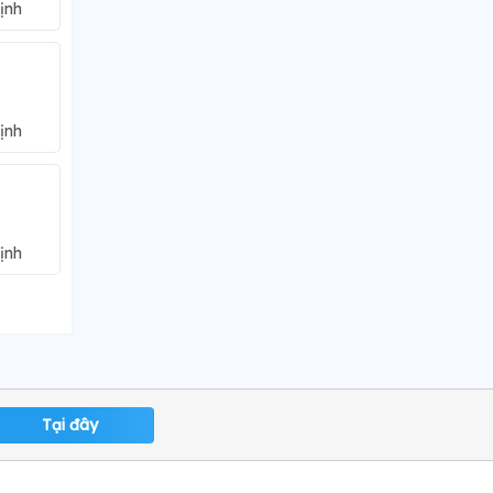
ịnh
ịnh
ịnh
Tại đây