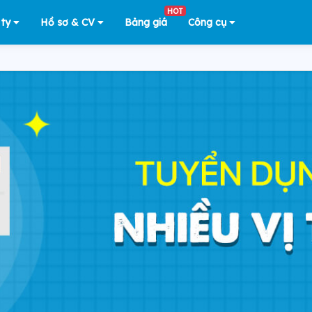
HOT
 ty
Hồ sơ & CV
Bảng giá
Công cụ