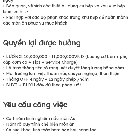
ngày.
• Bảo quản, vệ sinh các thiết bị, dụng cụ bếp và khu vực bếp
luôn sạch sẽ
• Phối hợp với các bộ phận khác trong khu bếp để hoàn thành
các món ăn phục vụ thực khách
Quyền lợi được hưởng
• LƯƠNG: 10,000,000 - 11,000,000VND (Lương cơ bản + phụ
cấp cơm ca + Tips + Service Charge)
• Lộ trình thăng tiến rõ ràng, xét duyệt tăng lương hằng năm
• Môi trường làm việc thoải mái, chuyên nghiệp, thân thiện
• Tháng OFF 4 ngày + 12 ngày phép /năm
• BHYT + BHXH đầy đủ theo pháp luật
Yêu cầu công việc
• Có 1 năm kinh nghiệm nấu món Âu
• Nắm rõ quy trình chế biến món ăn
• Có sức khỏe, tinh thần ham học hỏi, sáng tạo