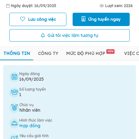
Ngày duyệt: 16/09/2025
Lượt xem: 2226
Lưu công việc
Ứng tuyển ngay
Gửi tôi việc làm tương tự
NEW
THÔNG TIN
CÔNG TY
MỨC ĐỘ PHÙ HỢP
VIỆC 
Ngày đăng
16/09/2025
Số lượng tuyển
1
Chức vụ
Nhân viên
Hình thức làm việc
Hợp đồng
Yêu cầu giới tính