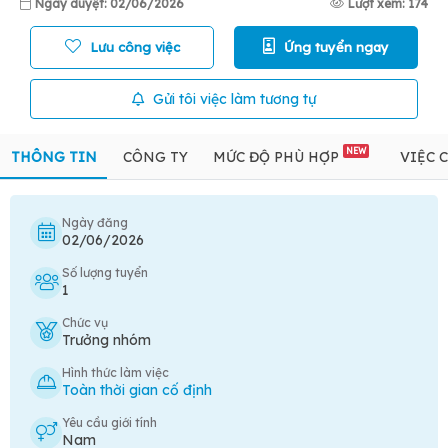
Ngày duyệt: 02/06/2026
Lượt xem: 174
Lưu công việc
Ứng tuyển ngay
Gửi tôi việc làm tương tự
NEW
THÔNG TIN
CÔNG TY
MỨC ĐỘ PHÙ HỢP
VIỆC 
Ngày đăng
02/06/2026
Số lượng tuyển
1
Chức vụ
Trưởng nhóm
Hình thức làm việc
Toàn thời gian cố định
Yêu cầu giới tính
Nam