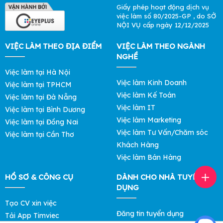
Giấy phép hoạt động dịch vụ
việc làm số 80/2025-GP , do SỞ
NỘI VỤ cấp ngày 12/12/2025
VIỆC LÀM THEO ĐỊA ĐIỂM
VIỆC LÀM THEO NGÀNH
NGHỀ
Việc làm tại Hà Nội
Việc làm Kinh Doanh
Việc làm tại TPHCM
Việc làm Kế Toán
Việc làm tại Đà Nẵng
Việc làm IT
Việc làm tại Bình Dương
Việc làm Marketing
Việc làm tại Đồng Nai
Việc làm Tư Vấn/Chăm sóc
Việc làm tại Cần Thơ
Khách Hàng
Việc làm Bán Hàng
HỒ SƠ & CÔNG CỤ
DÀNH CHO NHÀ TUYỂN
DỤNG
Tạo CV xin việc
Đăng tin tuyển dụng
Tải App Timviec