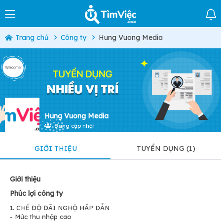
Trang chủ
Công ty
Hung Vuong Media
Hung Vuong Media
Đang cập nhật
GIỚI THIỆU
TUYỂN DỤNG (1)
Giới thiệu
Phúc lợi công ty
1. CHẾ ĐỘ ĐÃI NGHỘ HẤP DẪN
- Mức thu nhập cao