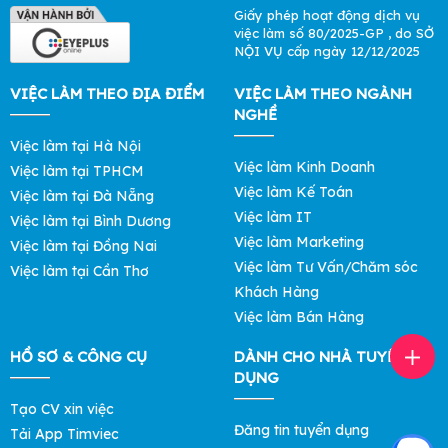
Giấy phép hoạt động dịch vụ
việc làm số 80/2025-GP , do SỞ
NỘI VỤ cấp ngày 12/12/2025
VIỆC LÀM THEO ĐỊA ĐIỂM
VIỆC LÀM THEO NGÀNH
NGHỀ
Việc làm tại Hà Nội
Việc làm Kinh Doanh
Việc làm tại TPHCM
Việc làm Kế Toán
Việc làm tại Đà Nẵng
Việc làm IT
Việc làm tại Bình Dương
Việc làm Marketing
Việc làm tại Đồng Nai
Việc làm Tư Vấn/Chăm sóc
Việc làm tại Cần Thơ
Khách Hàng
Việc làm Bán Hàng
HỒ SƠ & CÔNG CỤ
DÀNH CHO NHÀ TUYỂN
DỤNG
Tạo CV xin việc
Đăng tin tuyển dụng
Tải App Timviec