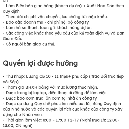
án
- Làm Biên bản giao hàng (khách dự án)-> Xuất Hoá Đơn theo
quy định
- Theo dõi chi phí vận chuyển, lưu chứng từ nhập khẩu.
- Báo cáo doanh thu - chi phí nội bộ công ty
- Làm hồ sơ thanh toán gửi khách hàng dự án
- Các công việc khác theo yêu cầu của kế toán dịch vụ và Ban
Giám Đốc
- Có người bàn giao cụ thể.
Quyền lợi được hưởng
- Thu nhập: Lương CB 10 - 11 triệu+ phụ cấp ( trao đổi trực tiếp
với Sếp)
- Tham gia BHXH bằng với mức lương thực nhận.
- Được trang bị laptop, điện thoại di động để làm việc
- Được bao cơm trưa, ăn cơm tại nhà ăn công ty.
- Được áp dụng Quy chế phúc lợi nhiều ưu đãi, đúng Quy định
của Nhà nước và các quyền lợi tích cực khác của công ty xây
dựng cho Nhân viên.
- Thời gian làm việc: 8:00 – 17:00 T2-T7 (Nghỉ trưa 1h: 12:00-
13:00; CN nghỉ)