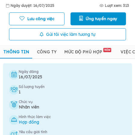
Ngày duyệt: 16/07/2025
Lượt xem: 313
Lưu công việc
Ứng tuyển ngay
Gửi tôi việc làm tương tự
NEW
THÔNG TIN
CÔNG TY
MỨC ĐỘ PHÙ HỢP
VIỆC 
Ngày đăng
16/07/2025
Số lượng tuyển
1
Chức vụ
Nhân viên
Hình thức làm việc
Hợp đồng
Yêu cầu giới tính