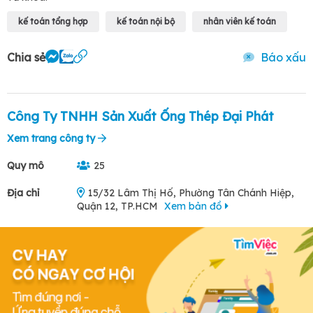
kế toán tổng hợp
kế toán nội bộ
nhân viên kế toán
Chia sẻ
Báo xấu
Công Ty TNHH Sản Xuất Ống Thép Đại Phát
Xem trang công ty
Quy mô
25
Địa chỉ
15/32 Lâm Thị Hố, Phường Tân Chánh Hiệp,
Quận 12, TP.HCM
Xem bản đồ