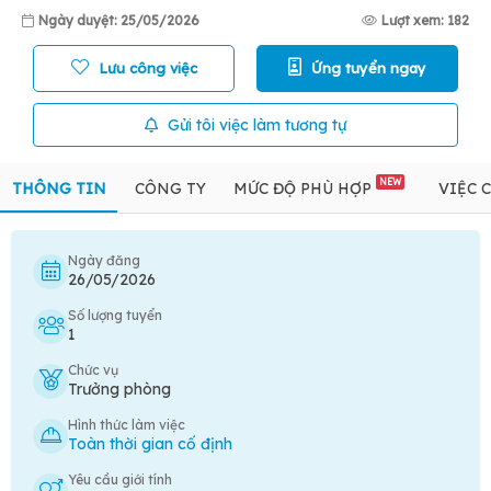
Ngày duyệt: 25/05/2026
Lượt xem: 182
Lưu công việc
Ứng tuyển ngay
Gửi tôi việc làm tương tự
NEW
THÔNG TIN
CÔNG TY
MỨC ĐỘ PHÙ HỢP
VIỆC 
Ngày đăng
26/05/2026
Số lượng tuyển
1
Chức vụ
Trưởng phòng
Hình thức làm việc
Toàn thời gian cố định
Yêu cầu giới tính