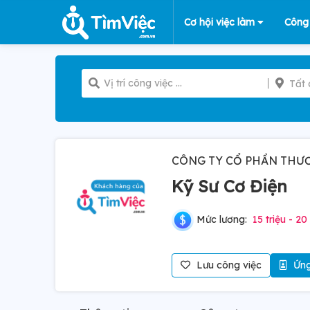
Cơ hội việc làm
Công
Tất 
CÔNG TY CỔ PHẦN THƯƠ
Kỹ Sư Cơ Điện
Mức lương:
15 triệu - 20 
Lưu công việc
Ứng