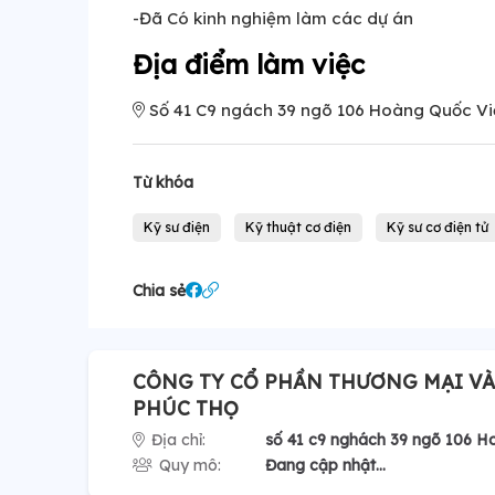
-Đã Có kinh nghiệm làm các dự án
Địa điểm làm việc
Số 41 C9 ngách 39 ngõ 106 Hoàng Quốc Việ
Từ khóa
Kỹ sư điện
Kỹ thuật cơ điện
Kỹ sư cơ điện tử
Chia sẻ
CÔNG TY CỔ PHẦN THƯƠNG MẠI VÀ
PHÚC THỌ
Địa chỉ:
số 41 c9 nghách 39 ngõ 106 H
Quy mô:
Đang cập nhật...