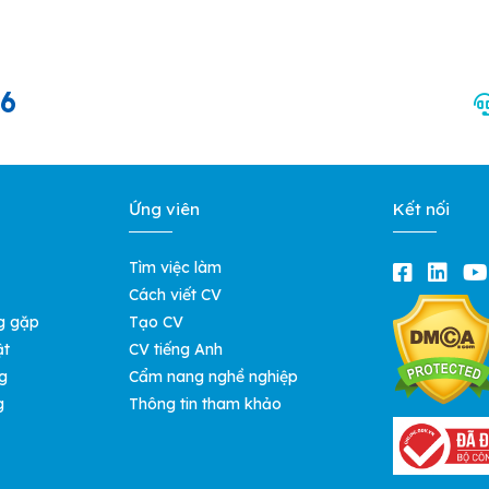
66
Ứng viên
Kết nối
Tìm việc làm
Cách viết CV
g gặp
Tạo CV
ật
CV tiếng Anh
g
Cẩm nang nghề nghiệp
g
Thông tin tham khảo