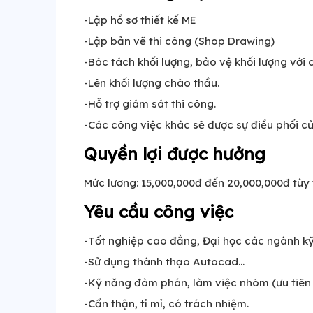
-Lập hồ sơ thiết kế ME
-Lập bản vẽ thi công (Shop Drawing)
-Bóc tách khối lượng, bảo vệ khối lượng với 
-Lên khối lượng chào thầu.
-Hỗ trợ giám sát thi công.
-Các công việc khác sẽ được sự điều phối củ
Quyền lợi được hưởng
Mức lương: 15,000,000đ đến 20,000,000đ tùy 
Yêu cầu công việc
-Tốt nghiệp cao đẳng, Đại học các ngành k
-Sử dụng thành thạo Autocad…
-Kỹ năng đàm phán, làm việc nhóm (ưu tiên n
-Cẩn thận, tỉ mỉ, có trách nhiệm.