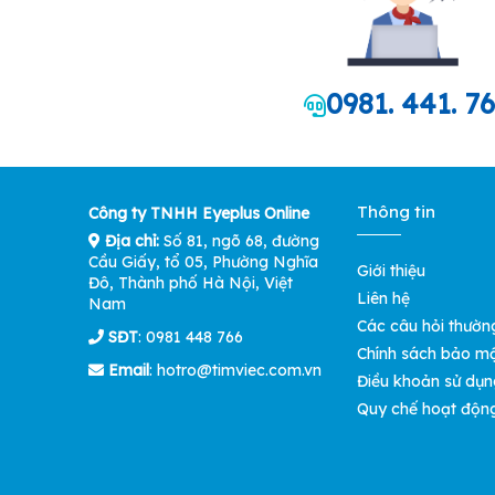
0981. 441. 7
Thông tin
Công ty TNHH Eyeplus Online
Địa chỉ:
Số 81, ngõ 68, đường
Cầu Giấy, tổ 05, Phường Nghĩa
Giới thiệu
Đô, Thành phố Hà Nội, Việt
Liên hệ
Nam
Các câu hỏi thườn
SĐT
: 0981 448 766
Chính sách bảo m
Email
:
hotro@timviec.com.vn
Điều khoản sử dụn
Quy chế hoạt độn