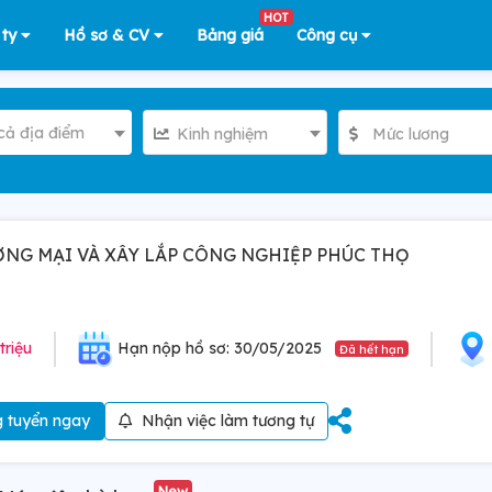
HOT
 ty
Hồ sơ & CV
Bảng giá
Công cụ
cả địa điểm
Kinh nghiệm
Mức lương
NG MẠI VÀ XÂY LẮP CÔNG NGHIỆP PHÚC THỌ
triệu
Hạn nộp hồ sơ: 30/05/2025
Đã hết hạn
 tuyển ngay
Nhận việc làm tương tự
New