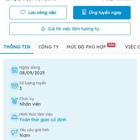
Lưu công việc
Ứng tuyển ngay
Gửi tôi việc làm tương tự
NEW
THÔNG TIN
CÔNG TY
MỨC ĐỘ PHÙ HỢP
VIỆC 
Ngày đăng
08/09/2025
Số lượng tuyển
3
Chức vụ
Nhân viên
Hình thức làm việc
Toàn thời gian cố định
Yêu cầu giới tính
Nam