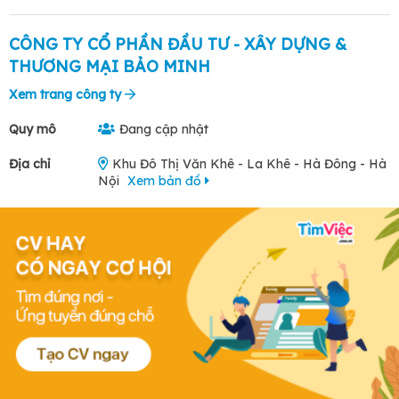
CÔNG TY CỔ PHẦN ĐẦU TƯ - XÂY DỰNG &
THƯƠNG MẠI BẢO MINH
Xem trang công ty
Quy mô
Đang cập nhật
Địa chỉ
Khu Đô Thị Văn Khê - La Khê - Hà Đông - Hà
Nội
Xem bản đồ