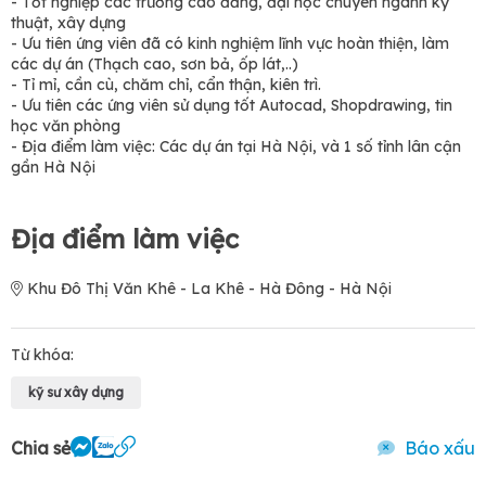
- Tốt nghiệp các trường cao đẳng, đại học chuyên ngành kỹ
thuật, xây dựng
- Ưu tiên ứng viên đã có kinh nghiệm lĩnh vực hoàn thiện, làm
các dự án (Thạch cao, sơn bả, ốp lát,..)
- Tỉ mỉ, cần cù, chăm chỉ, cẩn thận, kiên trì.
- Ưu tiên các ứng viên sử dụng tốt Autocad, Shopdrawing, tin
học văn phòng
- Địa điểm làm việc: Các dự án tại Hà Nội, và 1 số tỉnh lân cận
gần Hà Nội
Địa điểm làm việc
Khu Đô Thị Văn Khê - La Khê - Hà Đông - Hà Nội
Từ khóa:
kỹ sư xây dựng
Chia sẻ
Báo xấu