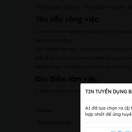
Thưởng các ngày Lễ, Tết, lương tháng thứ 1
Yêu cầu công việc
> 04 năm kinh nghiệm trở lên tại vị trí tươn
dụng, nhà xưởng)
Tốt nghiệp Đại học/ trên Đại học chính quy
Biết thiết kế công trình nhà dân dụng cơ bả
Nhanh nhẹn, trung thực, cẩn trọng, có trách
Địa điểm làm việc
NO03-LK31, Khu đất dịch vụ LK20a, LK20b
TIN TUYỂN DỤNG B
AI đã lựa chọn ra (
1
)
Từ khóa
hợp nhất để ứng tuyể
Kỹ thuật xây dựng