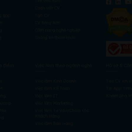
Tìm việc làm
Cách viết CV
g gặp
Tạo CV
ật
CV tiếng Anh
g
Cẩm nang nghề nghiệp
g
Thông tin tham khảo
a điểm
Việc làm theo ngành nghề
Hồ sơ & Cô
i
Việc làm Kinh Doanh
Tạo CV xin v
CM
Việc làm Kế Toán
Tải App Timv
ẵng
Việc làm IT
Khám phá M
 Dương
Việc làm Marketing
 Nai
Việc làm Tư Vấn/Chăm sóc
Khách Hàng
hơ
Việc làm Bán Hàng