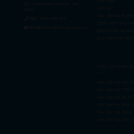
Giới thiệu
Đô, Thành phố Hà Nội, Việt
Liên hệ
Nam
Các câu hỏi thườn
SĐT
: 0981 448 766
Chính sách bảo m
Email
:
hotro@timviec.com.vn
Điều khoản sử dụn
Quy chế hoạt độn
Việc làm theo đị
Việc làm tại Hà Nộ
Việc làm tại TPH
Việc làm tại Đà N
Việc làm tại Bình
Việc làm tại Đồng
Việc làm tại Cần T