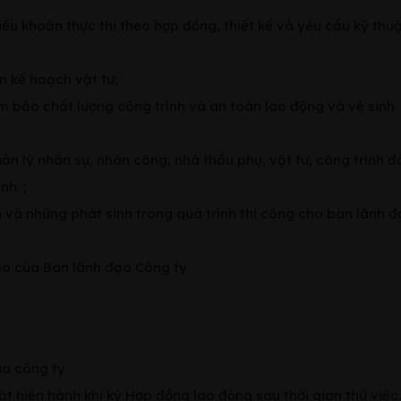
u khoản thực thi theo hợp đồng, thiết kế và yêu cầu kỹ thu
ên kế hoạch vật tư;
đảm bảo chất lượng công trình và an toàn lao động và vệ sinh
ản lý nhân sự, nhân công, nhà thầu phụ, vật tư, công trình 
nh. ;
ện và những phát sinh trong quá trình thi công cho ban lãnh 
ạo của Ban lãnh đạo Công ty
ủa công ty
t hiện hành khi ký Hợp đồng lao động sau thời gian thử việc.