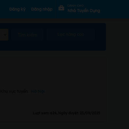
DÀNH CHO
Đăng ký
Đăng nhập
Nhà Tuyển Dụng
Lọc nâng cao
Tìm kiếm
Khu vực tuyển:
Hà Nội
Lượt xem: 624, Ngày duyệt: 23/09/2025