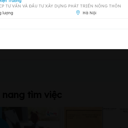
Hiện Trường
CP TƯ VẤN VÀ ĐẦU TƯ XÂY DỰNG PHÁT TRIỂN NÔNG THÔN
Báo 
 lượng
Hà Nội
Xem trang công ty
Công nghiệp Hà Nội
LK20a, LK20b, Phường Dương Nội,
nang tìm việc