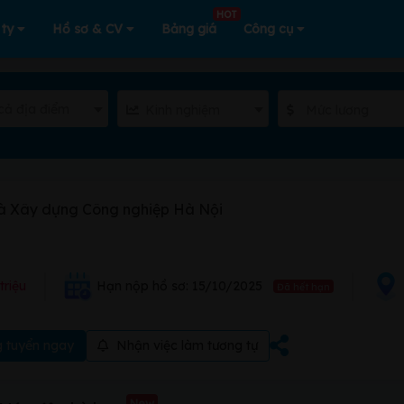
HOT
 ty
Hồ sơ & CV
Bảng giá
Công cụ
cả địa điểm
Kinh nghiệm
Mức lương
và Xây dựng Công nghiệp Hà Nội
triệu
Hạn nộp hồ sơ: 15/10/2025
Đã hết hạn
 tuyển ngay
Nhận việc làm tương tự
New