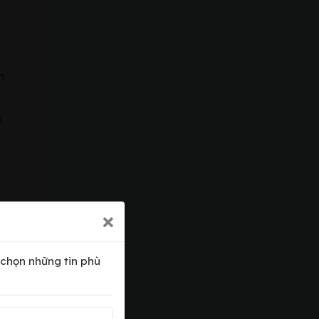
n
n
 chọn những tin phù