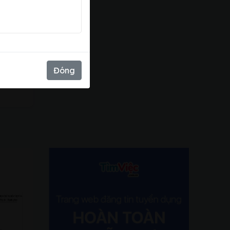
xấu
Đóng