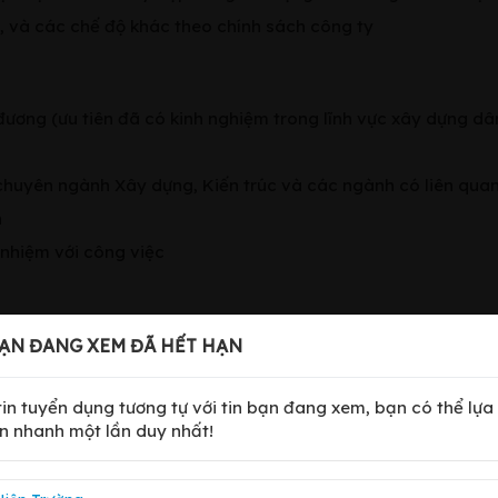
3, và các chế độ khác theo chính sách công ty
g đương (ưu tiên đã có kinh nghiệm trong lĩnh vực xây dựng dâ
 chuyên ngành Xây dựng, Kiến trúc và các ngành có liên qua
n
 nhiệm với công việc
, Phường Dương Nội, Thành phố Hà Nội, Việt Nam
ẠN ĐANG XEM ĐÃ HẾT HẠN
 tin tuyển dụng tương tự với tin bạn đang xem, bạn có thể lựa
n nhanh một lần duy nhất!