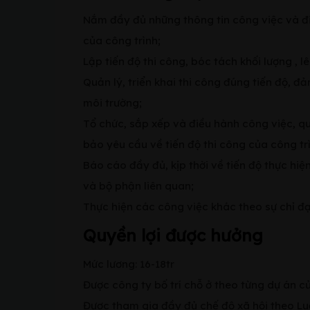
Nắm đầy đủ những thông tin công việc và điề
của công trình;
Lập tiến độ thi công, bóc tách khối lượng , l
Quản lý, triển khai thi công đúng tiến độ, 
môi trường;
Tổ chức, sắp xếp và điều hành công việc, qu
bảo yêu cầu về tiến độ thi công của công trì
Báo cáo đầy đủ, kịp thời về tiến độ thực hi
và bộ phận liên quan;
Thực hiện các công việc khác theo sự chỉ đ
Quyền lợi được hưởng
Mức lương: 16-18tr
Được công ty bố trí chỗ ở theo từng dự án c
Được tham gia đầy đủ chế độ xã hội theo Luậ