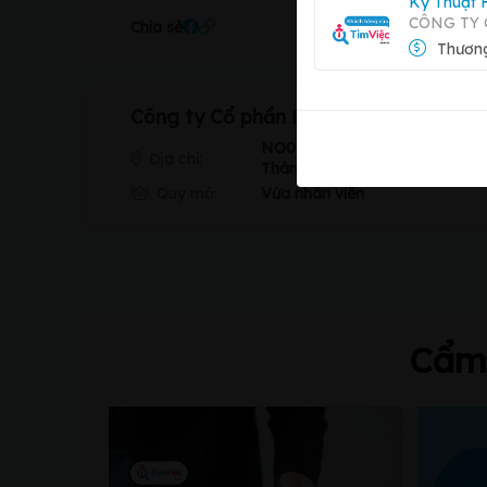
Kỹ Thuật 
CÔNG TY 
Chia sẻ
Thương
Công ty Cổ phần Đầu tư và Xây dựng 
NO03-LK31, Khu đất dịch vụ 
Địa chỉ:
Thành phố Hà Nội, Việt Nam
Quy mô:
Vừa nhân viên
Cẩm 