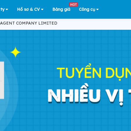
HOT
 ty
Hồ sơ & CV
Bảng giá
Công cụ
 AGENT COMPANY LIMITED