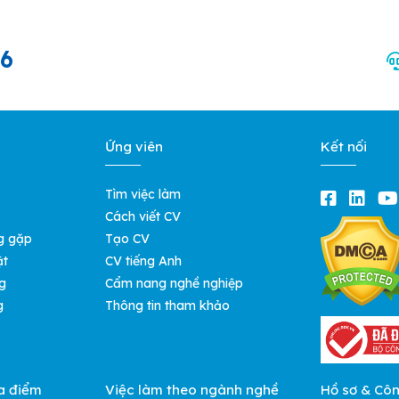
66
Ứng viên
Kết nối
Tìm việc làm
Cách viết CV
g gặp
Tạo CV
ật
CV tiếng Anh
g
Cẩm nang nghề nghiệp
g
Thông tin tham khảo
a điểm
Việc làm theo ngành nghề
Hồ sơ & Cô