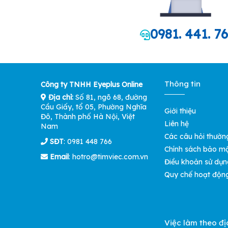
0981. 441. 7
Thông tin
Công ty TNHH Eyeplus Online
Địa chỉ:
Số 81, ngõ 68, đường
Cầu Giấy, tổ 05, Phường Nghĩa
Giới thiệu
Đô, Thành phố Hà Nội, Việt
Liên hệ
Nam
Các câu hỏi thườn
SĐT
: 0981 448 766
Chính sách bảo m
Email
:
hotro@timviec.com.vn
Điều khoản sử dụn
Quy chế hoạt độn
Việc làm theo đị