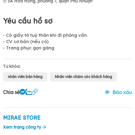
3A Hoa Hồng, phường 7, quận Phú Nhuận
Yêu cầu hồ sơ
- Có giấy tờ tuỳ thân khi đi phỏng vấn.
- CV cơ bản (nếu có)
- Trang phục gọn gàng
Từ khóa:
nhân viên bán hàng
Nhân viên chăm sóc khách hàng
Chia sẻ
Báo xấu
MIRAE STORE
Xem trang công ty