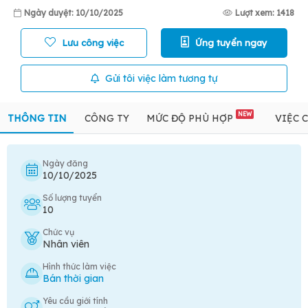
Ngày duyệt: 10/10/2025
Lượt xem: 1418
Lưu công việc
Ứng tuyển ngay
Gửi tôi việc làm tương tự
NEW
THÔNG TIN
CÔNG TY
MỨC ĐỘ PHÙ HỢP
VIỆC 
Ngày đăng
10/10/2025
Số lượng tuyển
10
Chức vụ
Nhân viên
Hình thức làm việc
Bán thời gian
Yêu cầu giới tính