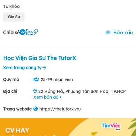
Từ khóa:
Gia Sư
Chia sẻ
Báo xấu
Học Viện Gia Sư The TutorX
Xem trang công ty
Quy mô
25-99 nhân viên
Địa chỉ
22 Hồng Hà, Phường Tân Sơn Hòa, TP.HCM
Xem bản đồ
Trang website
https://thetutorx.vn/