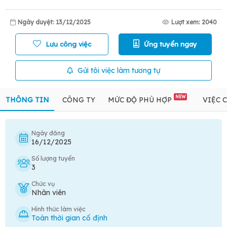
Ngày duyệt: 13/12/2025
Lượt xem: 2040
Lưu công việc
Ứng tuyển ngay
Gửi tôi việc làm tương tự
NEW
THÔNG TIN
CÔNG TY
MỨC ĐỘ PHÙ HỢP
VIỆC 
Ngày đăng
16/12/2025
Số lượng tuyển
3
Chức vụ
Nhân viên
Hình thức làm việc
Toàn thời gian cố định