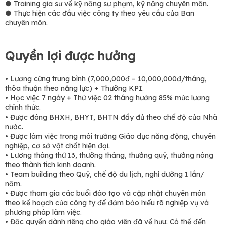
● Training gia sư về kỹ năng sư phạm, kỹ năng chuyên môn.
● Thực hiện các đầu việc công ty theo yêu cầu của Ban
chuyên môn.
Quyền lợi được hưởng
• Lương cứng trung bình (7,000,000đ – 10,000,000đ/tháng,
thỏa thuận theo năng lực) + Thưởng KPI.
• Học việc 7 ngày + Thử việc 02 tháng hưởng 85% mức lương
chính thức.
• Được đóng BHXH, BHYT, BHTN đầy đủ theo chế độ của Nhà
nước.
• Được làm việc trong môi trường Giáo dục năng động, chuyên
nghiệp, cơ sở vật chất hiện đại.
• Lương tháng thứ 13, thưởng tháng, thưởng quý, thưởng nóng
theo thành tích kinh doanh.
• Team building theo Quý, chế độ du lịch, nghỉ dưỡng 1 lần/
năm.
• Được tham gia các buổi đào tạo và cập nhật chuyên môn
theo kế hoạch của công ty để đảm bảo hiểu rõ nghiệp vụ và
phương pháp làm việc.
• Đặc quyền dành riêng cho giáo viên đã về hưu: Có thể đến