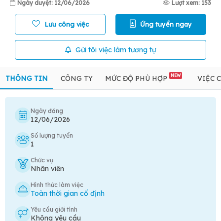
Ngày duyệt: 12/06/2026
Lượt xem: 153
Lưu công việc
Ứng tuyển ngay
Gửi tôi việc làm tương tự
NEW
THÔNG TIN
CÔNG TY
MỨC ĐỘ PHÙ HỢP
VIỆC 
Ngày đăng
12/06/2026
Số lượng tuyển
1
Chức vụ
Nhân viên
Hình thức làm việc
Toàn thời gian cố định
Yêu cầu giới tính
Không yêu cầu