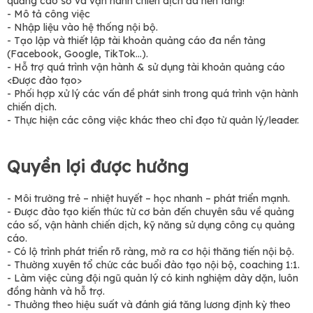
quảng cáo số và vận hành chiến dịch đa nền tảng!
- Mô tả công việc
- Nhập liệu vào hệ thống nội bộ.
- Tạo lập và thiết lập tài khoản quảng cáo đa nền tảng
(Facebook, Google, TikTok…).
- Hỗ trợ quá trình vận hành & sử dụng tài khoản quảng cáo
<Được đào tạo>
- Phối hợp xử lý các vấn đề phát sinh trong quá trình vận hành
chiến dịch.
- Thực hiện các công việc khác theo chỉ đạo từ quản lý/leader.
Quyền lợi được hưởng
- Môi trường trẻ – nhiệt huyết – học nhanh – phát triển mạnh.
- Được đào tạo kiến thức từ cơ bản đến chuyên sâu về quảng
cáo số, vận hành chiến dịch, kỹ năng sử dụng công cụ quảng
cáo.
- Có lộ trình phát triển rõ ràng, mở ra cơ hội thăng tiến nội bộ.
- Thường xuyên tổ chức các buổi đào tạo nội bộ, coaching 1:1.
- Làm việc cùng đội ngũ quản lý có kinh nghiệm dày dặn, luôn
đồng hành và hỗ trợ.
- Thưởng theo hiệu suất và đánh giá tăng lương định kỳ theo