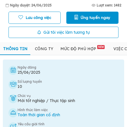
Ngày duyệt: 24/06/2025
Lượt xem: 1482
Lưu công việc
Ứng tuyển ngay
Gửi tôi việc làm tương tự
NEW
THÔNG TIN
CÔNG TY
MỨC ĐỘ PHÙ HỢP
VIỆC 
Ngày đăng
25/06/2025
Số lượng tuyển
10
Chức vụ
Mới tốt nghiệp / Thực tập sinh
Hình thức làm việc
Toàn thời gian cố định
Yêu cầu giới tính