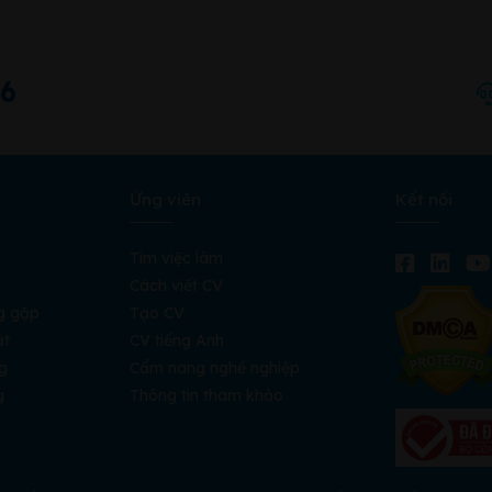
66
Ứng viên
Kết nối
Tìm việc làm
Cách viết CV
g gặp
Tạo CV
ật
CV tiếng Anh
g
Cẩm nang nghề nghiệp
g
Thông tin tham khảo