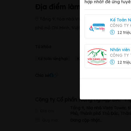
hợp nhất để ứng tuyể
Địa điểm làm việc
Tầng 9, tòa nhà Vista Tower, 628C đường
Kế Toán N
CÔNG TY 
phố Hồ Chí Minh, Việt Nam
12 triệ
Từ khóa
Nhân viên
CÔNG TY
Kế toán tổng hợp
Kế toán công nợ
Nhân viê
12 triệ
Chia sẻ
Công ty Cổ phần Nông nghiệp BAF Vi
Tầng 9, tòa nhà Vista Tower,
Địa chỉ:
Phú, Thành phố Thủ Đức, Thàn
Quy mô:
Đang cập nhật...