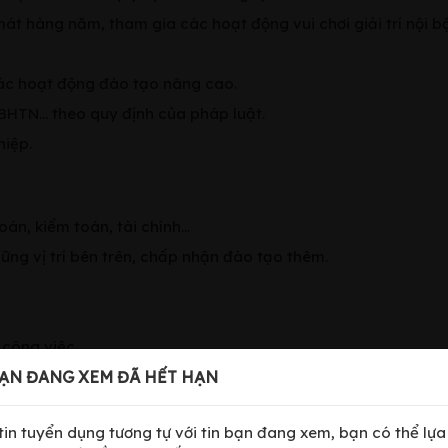
mát hàng năm, tham gia các hoạt động vui chơi giải trí nội bộ
 các hoạt động đào tạo nâng cao.
BHTN… theo quy định của pháp luật.
hiệp.
n, kiểm toán, tài chính...
ững vị trí bên trên, chấp nhận đào tạo thêm.
 công việc.
ẠN ĐANG XEM ĐÃ HẾT HẠN
 tin tuyển dụng tương tự với tin bạn đang xem, bạn có thể lự