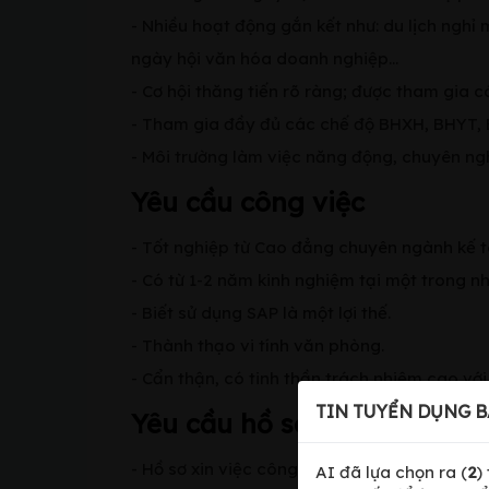
- Nhiều hoạt động gắn kết như: du lịch nghỉ 
ngày hội văn hóa doanh nghiệp…
- Cơ hội thăng tiến rõ ràng; được tham gia
- Tham gia đầy đủ các chế độ BHXH, BHYT, 
- Môi trường làm việc năng động, chuyên ng
Yêu cầu công việc
- Tốt nghiệp từ Cao đẳng chuyên ngành kế toá
- Có từ 1-2 năm kinh nghiệm tại một trong nh
- Biết sử dụng SAP là một lợi thế.
- Thành thạo vi tính văn phòng.
- Cẩn thận, có tinh thần trách nhiệm cao với
TIN TUYỂN DỤNG B
Yêu cầu hồ sơ
- Hồ sơ xin việc công chứng
AI đã lựa chọn ra (
2
)