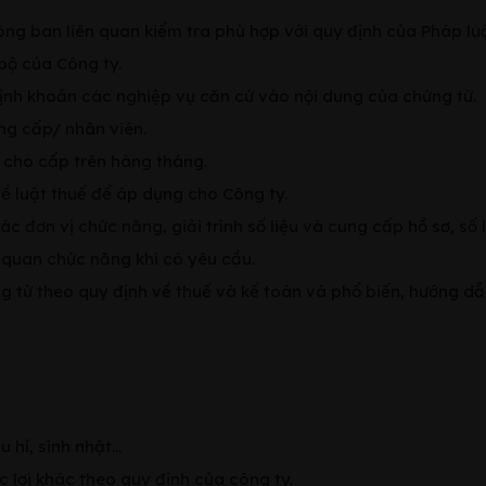
ng ban liên quan kiểm tra phù hợp với quy định của Pháp lu
 bộ của Công ty.
định khoản các nghiệp vụ căn cứ vào nội dung của chứng từ.
ng cấp/ nhân viên.
 cho cấp trên hàng tháng.
ề luật thuế để áp dụng cho Công ty.
 đơn vị chức năng, giải trình số liệu và cung cấp hồ sơ, số l
 quan chức năng khi có yêu cầu.
ng từ theo quy định về thuế và kế toán và phổ biến, hướng d
u hỉ, sinh nhật…
c lợi khác theo quy định của công ty.