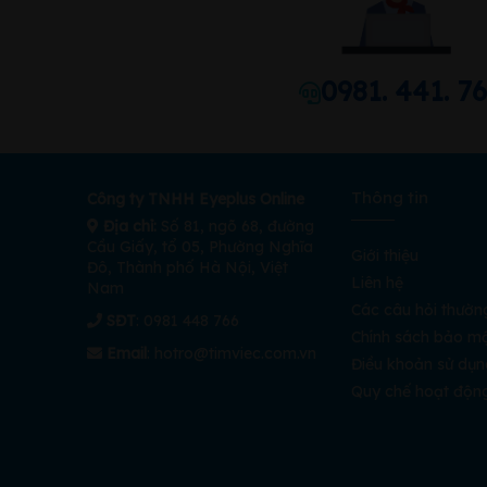
0981. 441. 7
Thông tin
Công ty TNHH Eyeplus Online
Địa chỉ:
Số 81, ngõ 68, đường
Cầu Giấy, tổ 05, Phường Nghĩa
Giới thiệu
Đô, Thành phố Hà Nội, Việt
Liên hệ
Nam
Các câu hỏi thườn
SĐT
: 0981 448 766
Chính sách bảo m
Email
:
hotro@timviec.com.vn
Điều khoản sử dụn
Quy chế hoạt độn