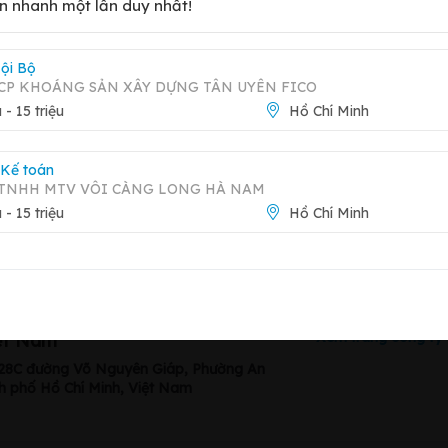
n nhanh một lần duy nhất!
 Võ Nguyên Giáp, Phường An Phú, Thành phố Thủ Đức, Thành
ội Bộ
CP KHOÁNG SẢN XÂY DỰNG TÂN UYÊN FICO
u - 15 triệu
Hồ Chí Minh
 Kế toán
 TNHH MTV VÔI CÀNG LONG HÀ NAM
n kế toán
u - 15 triệu
Hồ Chí Minh
Báo 
Xem trang công ty
ệt Nam
 628C đường Võ Nguyên Giáp, Phường An
h phố Hồ Chí Minh, Việt Nam