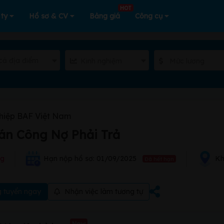
HOT
 ty
Hồ sơ & CV
Bảng giá
Công cụ
cả địa điểm
Kinh nghiệm
Mức lương
hiệp BAF Việt Nam
án Công Nợ Phải Trả
ng
Hạn nộp hồ sơ: 01/09/2025
Kh
Đã hết hạn
 tuyển ngay
Nhận việc làm tương tự
New