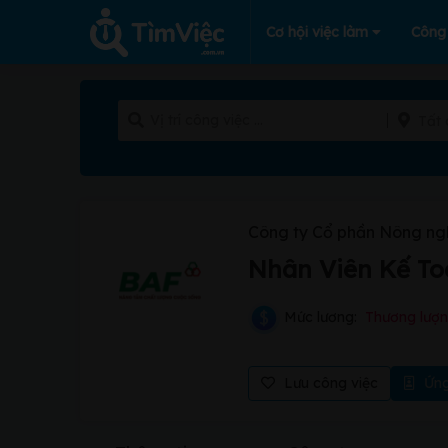
Cơ hội việc làm
Công
Tất 
Công ty Cổ phần Nông ng
Nhân Viên Kế To
Mức lương:
Thương lượ
Lưu công việc
Ứng