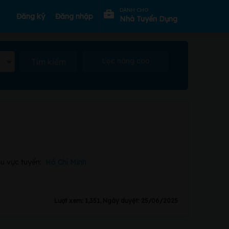
DÀNH CHO
Đăng ký
Đăng nhập
Nhà Tuyển Dụng
Lọc nâng cao
Tìm kiếm
u vực tuyển:
Hồ Chí Minh
Lượt xem: 1,351, Ngày duyệt: 25/06/2025