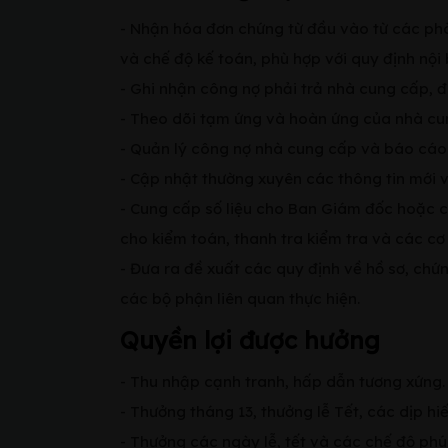
- Nhận hóa đơn chứng từ đầu vào từ các phò
và chế độ kế toán, phù hợp với quy định nội
- Ghi nhận công nợ phải trả nhà cung cấp, 
- Theo dõi tạm ứng và hoàn ứng của nhà cu
- Quản lý công nợ nhà cung cấp và báo cáo
- Cập nhật thường xuyên các thông tin mới v
- Cung cấp số liệu cho Ban Giám đốc hoặc các
cho kiểm toán, thanh tra kiểm tra và các cơ
- Đưa ra đề xuất các quy định về hồ sơ, chứ
các bộ phận liên quan thực hiện.
Quyền lợi được hưởng
- Thu nhập cạnh tranh, hấp dẫn tương xứng.
- Thưởng tháng 13, thưởng lễ Tết, các dịp hiế
- Thưởng các ngày lễ, tết và các chế độ phú